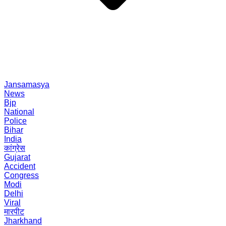
Jansamasya
News
Bjp
National
Police
Bihar
India
कांग्रेस
Gujarat
Accident
Congress
Modi
Delhi
Viral
मारपीट
Jharkhand