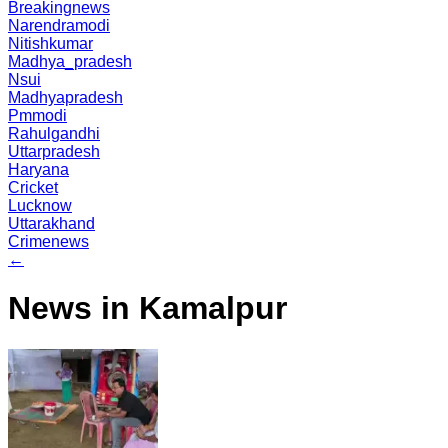
Breakingnews
Narendramodi
Nitishkumar
Madhya_pradesh
Nsui
Madhyapradesh
Pmmodi
Rahulgandhi
Uttarpradesh
Haryana
Cricket
Lucknow
Uttarakhand
Crimenews
←
News in Kamalpur