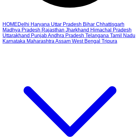
HOME
Delhi
Haryana
Uttar Pradesh
Bihar
Chhattisgarh
Madhya Pradesh
Rajasthan
Jharkhand
Himachal Pradesh
Uttarakhand
Punjab
Andhra Pradesh
Telangana
Tamil Nadu
Karnataka
Maharashtra
Assam
West Bengal
Tripura