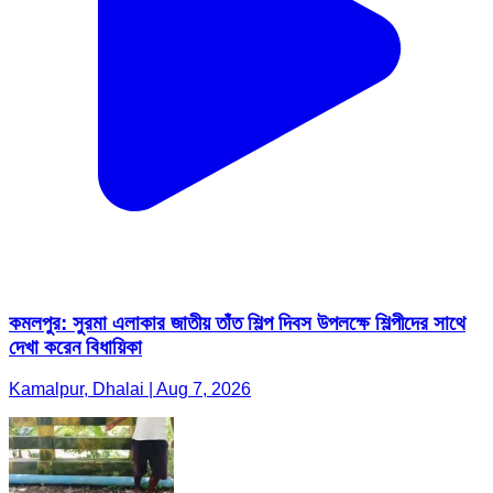
কমলপুর: সুরমা এলাকার জাতীয় তাঁত শিল্প দিবস উপলক্ষে শিল্পীদের সাথে
দেখা করেন বিধায়িকা
Kamalpur, Dhalai | Aug 7, 2026