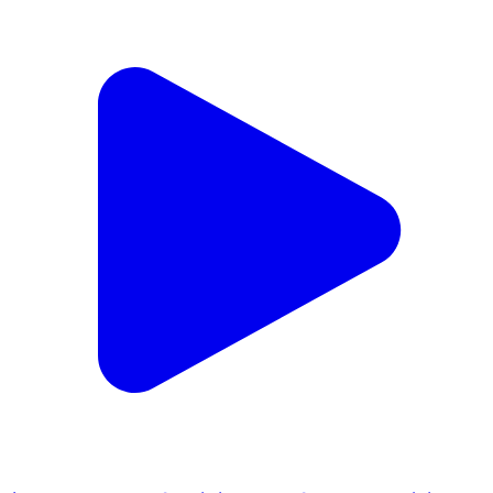
कैसरगंज: फखरपुर पुलिस ने छेड़खानी सहित गंभीर धाराओं के
मामले में अभियुक्त को किया गिरफ्तार, भेजा न्यायालय
Kaiserganj, Bahraich | Feb 17, 2026