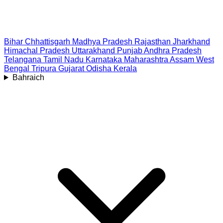
Bihar
Chhattisgarh
Madhya Pradesh
Rajasthan
Jharkhand
Himachal Pradesh
Uttarakhand
Punjab
Andhra Pradesh
Telangana
Tamil Nadu
Karnataka
Maharashtra
Assam
West
Bengal
Tripura
Gujarat
Odisha
Kerala
Bahraich