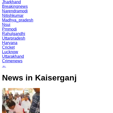
Jharkhand
Breakingnews
Narendramodi
Nitishkumar
Madhya_pradesh
Nsui
Pmmodi
Rahulgandhi
Uttarpradesh
Haryana
Cricket
Lucknow
Uttarakhand
Crimenews
←
News in Kaiserganj