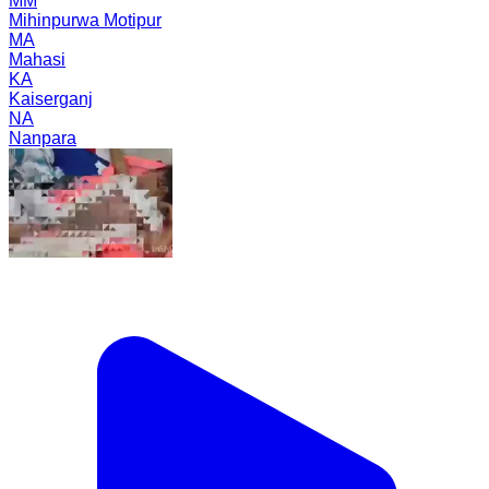
MM
Mihinpurwa Motipur
MA
Mahasi
KA
Kaiserganj
NA
Nanpara