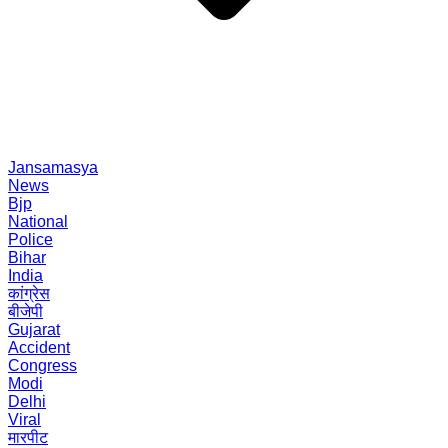
Jansamasya
News
Bjp
National
Police
Bihar
India
कांग्रेस
बीजेपी
Gujarat
Accident
Congress
Modi
Delhi
Viral
मारपीट