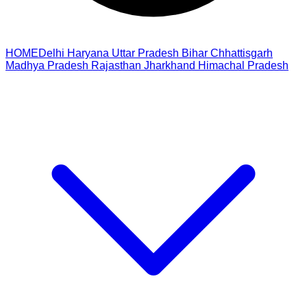
HOME
Delhi
Haryana
Uttar Pradesh
Bihar
Chhattisgarh
Madhya Pradesh
Rajasthan
Jharkhand
Himachal Pradesh