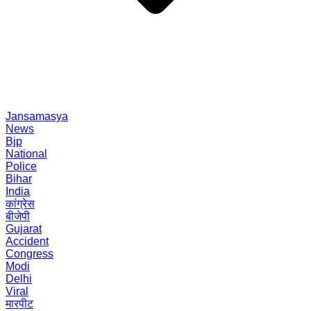
Jansamasya
News
Bjp
National
Police
Bihar
India
कांग्रेस
बीजेपी
Gujarat
Accident
Congress
Modi
Delhi
Viral
मारपीट