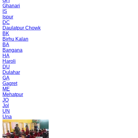
GH
Ghanari
IS
Ispur
DC
Daulatpur Chowk
BK
Birhu Kalan
BA
Bangana
HA
Haroli
DU
Dulahar
GA
Gagret
ME
Mehatpur
JO
Jol
UN
Una