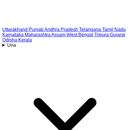
Uttarakhand
Punjab
Andhra Pradesh
Telangana
Tamil Nadu
Karnataka
Maharashtra
Assam
West Bengal
Tripura
Gujarat
Odisha
Kerala
Una