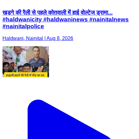
खड़गे की रैली से पहले कोतवाली में हाई वोल्टेज ड्रामा...
#haldwanicity #haldwaninews #nainitalnews
#nainitalpolice
Haldwani, Nainital | Aug 8, 2026