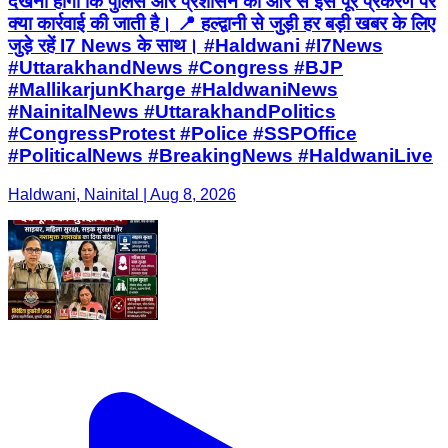
देखना होगा कि पुलिस और प्रशासन की ओर से इस पूरे प्रकरण पर
क्या कार्रवाई की जाती है। 📍 हल्द्वानी से जुड़ी हर बड़ी खबर के लिए
जुड़े रहें I7 News के साथ। #Haldwani #I7News
#UttarakhandNews #Congress #BJP
#MallikarjunKharge #HaldwaniNews
#NainitalNews #UttarakhandPolitics
#CongressProtest #Police #SSPOffice
#PoliticalNews #BreakingNews #HaldwaniLive
Haldwani, Nainital | Aug 8, 2026