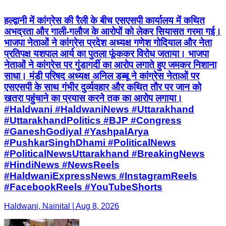
हल्द्वानी में कांग्रेस की रैली के बीच एसएसपी कार्यालय में कथित
अभद्रता और गाली-गलौज के आरोपों को लेकर सियासत गरमा गई।
भाजपा नेताओं ने कांग्रेस प्रदेश अध्यक्ष गणेश गोदियाल और नेता
प्रतिपक्ष यशपाल आर्य का पुतला फूंककर विरोध जताया। भाजपा
नेताओं ने कांग्रेस पर गुंडागर्दी का आरोप लगाते हुए जमकर निशाना
साधा। मंडी परिषद अध्यक्ष अनिल डब्बू ने कांग्रेस नेताओं पर
एसएसपी के साथ गंभीर दुर्व्यवहार और कथित तौर पर जान को
खतरा पहुंचाने का प्रयास करने तक का आरोप लगाया।
#Haldwani #HaldwaniNews #Uttarakhand
#UttarakhandPolitics #BJP #Congress
#GaneshGodiyal #YashpalArya
#PushkarSinghDhami #PoliticalNews
#PoliticalNewsUttarakhand #BreakingNews
#HindiNews #NewsReels
#HaldwaniExpressNews #InstagramReels
#FacebookReels #YouTubeShorts
Haldwani, Nainital | Aug 8, 2026