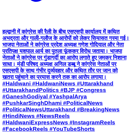
हल्द्वानी में कांग्रेस की रैली के बीच एसएसपी कार्यालय में कथित
अभद्रता और गाली-गलौज के आरोपों को लेकर सियासत गरमा गई।
भाजपा नेताओं ने कांग्रेस प्रदेश अध्यक्ष गणेश गोदियाल और नेता
प्रतिपक्ष यशपाल आर्य का पुतला फूंककर विरोध जताया। भाजपा
नेताओं ने कांग्रेस पर गुंडागर्दी का आरोप लगाते हुए जमकर निशाना
साधा। मंडी परिषद अध्यक्ष अनिल डब्बू ने कांग्रेस नेताओं पर
एसएसपी के साथ गंभीर दुर्व्यवहार और कथित तौर पर जान को
खतरा पहुंचाने का प्रयास करने तक का आरोप लगाया।
#Haldwani #HaldwaniNews #Uttarakhand
#UttarakhandPolitics #BJP #Congress
#GaneshGodiyal #YashpalArya
#PushkarSinghDhami #PoliticalNews
#PoliticalNewsUttarakhand #BreakingNews
#HindiNews #NewsReels
#HaldwaniExpressNews #InstagramReels
#FacebookReels #YouTubeShorts