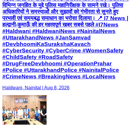
विभिन्न जनहित के मुद्दे पुलिस महानिरीक्षक के सामने रखे। पुलिस
अधिकारियों ने समस्याओं और सुझावों को गंभीरता से सुनते हुए
प्रभावी एवं समयबद्ध समाधान का भरोसा दिलाया। 📍 I7 News |
हल्द्वानी-कुमाऊँ की हर महत्वपूर्ण खबर सबसे पहले #I7News
#Haldwani #HaldwaniNews #NainitalNews
#UttarakhandNews #JanSamvad
#DevbhoomiKaSurakshaKavach
#CyberSecurity #CyberCrime #WomenSafety
#ChildSafety #RoadSafety
#DrugFreeDevbhoomi #OperationPrahar
#Police #UttarakhandPolice #NainitalPolice
#CrimeNews #BreakingNews #LocalNews
Haldwani, Nainital | Aug 8, 2026