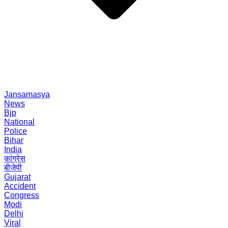
Jansamasya
News
Bjp
National
Police
Bihar
India
कांग्रेस
बीजेपी
Gujarat
Accident
Congress
Modi
Delhi
Viral