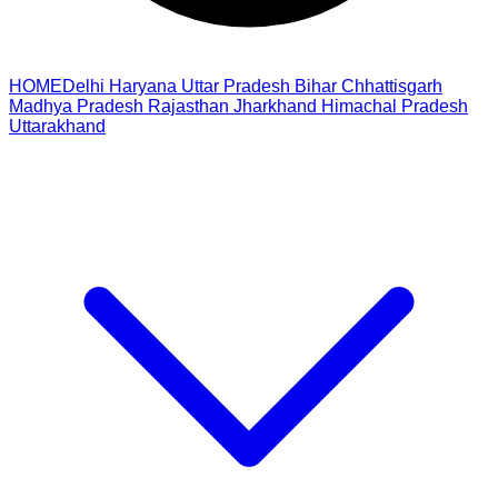
HOME
Delhi
Haryana
Uttar Pradesh
Bihar
Chhattisgarh
Madhya Pradesh
Rajasthan
Jharkhand
Himachal Pradesh
Uttarakhand