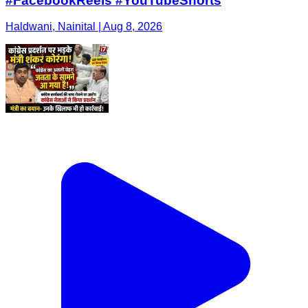
#FacebookReels #YouTubeShorts
Haldwani, Nainital | Aug 8, 2026