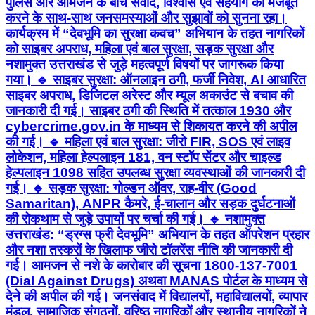
पुलिस और आमजन के बीच संवाद, विश्वास एवं सहयोग को मजबूत
करने के साथ-साथ जनसमस्याओं और सुझावों को सुनना रहा।
कार्यक्रम में “देवभूमि का सुरक्षा कवच” अभियान के तहत नागरिकों
को साइबर अपराध, महिला एवं बाल सुरक्षा, सड़क सुरक्षा और
नशामुक्त उत्तराखंड से जुड़े महत्वपूर्ण विषयों पर जागरूक किया
गया। 🔹 साइबर सुरक्षा: ऑनलाइन ठगी, फर्जी निवेश, AI आधारित
साइबर अपराध, डिजिटल अरेस्ट और म्यूल अकाउंट से बचाव की
जानकारी दी गई। साइबर ठगी की स्थिति में तत्काल 1930 और
cybercrime.gov.in के माध्यम से शिकायत करने की अपील
की गई। 🔹 महिला एवं बाल सुरक्षा: जीरो FIR, SOS एवं लाइव
लोकेशन, महिला हेल्पलाइन 181, वन स्टॉप सेंटर और चाइल्ड
हेल्पलाइन 1098 सहित उपलब्ध सुरक्षा व्यवस्थाओं की जानकारी दी
गई। 🔹 सड़क सुरक्षा: गोल्डन ऑवर, राह-वीर (Good
Samaritan), ANPR कैमरे, ई-चालान और सड़क दुर्घटनाओं
की रोकथाम से जुड़े उपायों पर चर्चा की गई। 🔹 नशामुक्त
उत्तराखंड: “ड्रग्स फ्री देवभूमि” अभियान के तहत ऑपरेशन प्रहार
और नशा तस्करों के खिलाफ जीरो टॉलरेंस नीति की जानकारी दी
गई। आमजन से नशे के कारोबार की सूचना 1800-137-7001
(Dial Against Drugs) अथवा MANAS पोर्टल के माध्यम से
देने की अपील की गई। जनसंवाद में विद्यालयों, महाविद्यालयों, व्यापार
मंडल, सामाजिक संगठनों, वरिष्ठ नागरिकों और स्थानीय नागरिकों ने