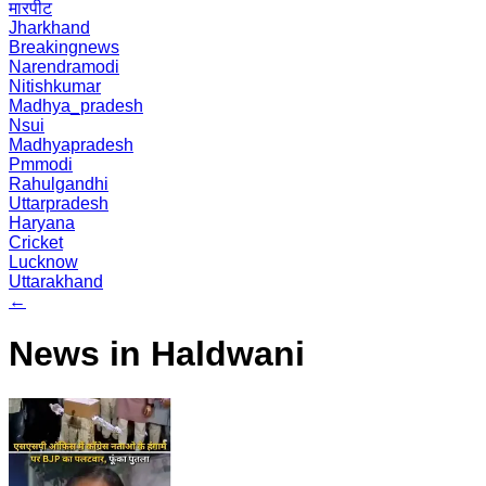
मारपीट
Jharkhand
Breakingnews
Narendramodi
Nitishkumar
Madhya_pradesh
Nsui
Madhyapradesh
Pmmodi
Rahulgandhi
Uttarpradesh
Haryana
Cricket
Lucknow
Uttarakhand
←
News in Haldwani