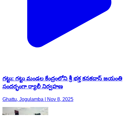
గట్టు: గట్టు మండల కేంద్రంలోని శ్రీ భక్త కనకదాస్ జయంతి
సందర్భంగా ర్యాలీ నిర్వహణ
Ghattu, Jogulamba | Nov 8, 2025