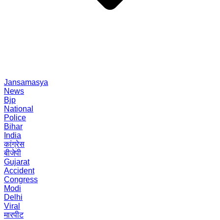
Jansamasya
News
Bjp
National
Police
Bihar
India
कांग्रेस
बीजेपी
Gujarat
Accident
Congress
Modi
Delhi
Viral
मारपीट