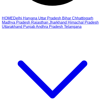
HOME
Delhi
Haryana
Uttar Pradesh
Bihar
Chhattisgarh
Madhya Pradesh
Rajasthan
Jharkhand
Himachal Pradesh
Uttarakhand
Punjab
Andhra Pradesh
Telangana