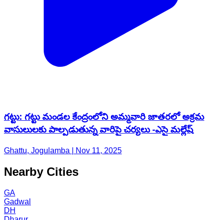
గట్టు: గట్టు మండల కేంద్రంలోని అమ్మవారి జాతరలో అక్రమ
వాసులులకు పాల్పడుతున్న వారిపై చర్యలు -ఎసై మల్లేష్
Ghattu, Jogulamba | Nov 11, 2025
Nearby Cities
GA
Gadwal
DH
Dharur