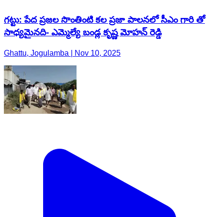
గట్టు: పేద ప్రజల సొంతింటి కల ప్రజా పాలనలో సీఎం గారి తో
సాధ్యమైనది- ఎమ్మెల్యే బండ్ల కృష్ణ మోహన్ రెడ్డి
Ghattu, Jogulamba | Nov 10, 2025