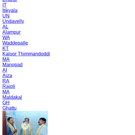
IT
Itikyala
UN
Undavelly
AL
Alampur
WA
Waddepalle
KT
Kaloor Thimmandoddi
MA
Manopad
AI
Aiza
RA
Rajoli
MA
Maldakal
GH
Ghattu