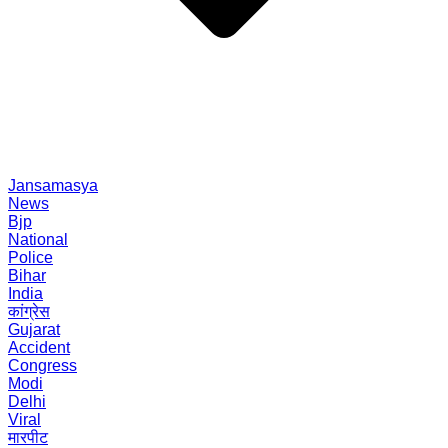
Jansamasya
News
Bjp
National
Police
Bihar
India
कांग्रेस
Gujarat
Accident
Congress
Modi
Delhi
Viral
मारपीट