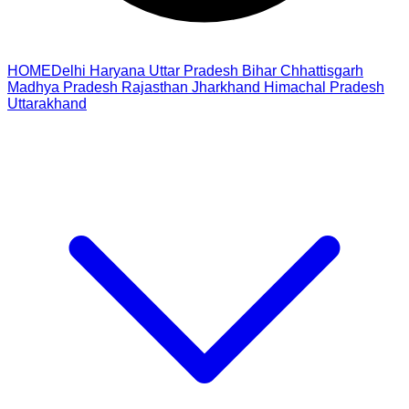
HOME
Delhi
Haryana
Uttar Pradesh
Bihar
Chhattisgarh
Madhya Pradesh
Rajasthan
Jharkhand
Himachal Pradesh
Uttarakhand