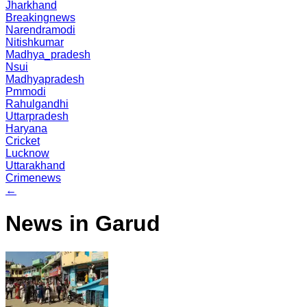
Jharkhand
Breakingnews
Narendramodi
Nitishkumar
Madhya_pradesh
Nsui
Madhyapradesh
Pmmodi
Rahulgandhi
Uttarpradesh
Haryana
Cricket
Lucknow
Uttarakhand
Crimenews
←
News in Garud