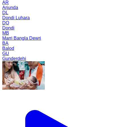
AR
Arjunda
DL
Dondi Luhara
DO
Dondi
MB
Marri Bangla Dewri
BA
Balod
GU
Gunderdehi