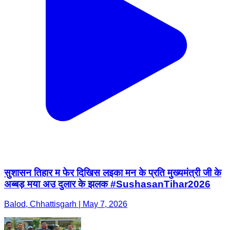
सुशासन तिहार म फेर दिखिस लइका मन के प्रति मुख्यमंत्री जी के
अब्बड़ मया अउ दुलार के झलक #SushasanTihar2026
Balod, Chhattisgarh | May 7, 2026