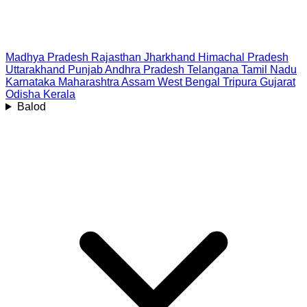
Madhya Pradesh
Rajasthan
Jharkhand
Himachal Pradesh
Uttarakhand
Punjab
Andhra Pradesh
Telangana
Tamil Nadu
Karnataka
Maharashtra
Assam
West Bengal
Tripura
Gujarat
Odisha
Kerala
Balod