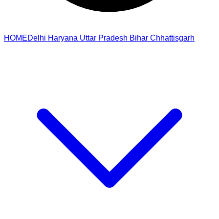
HOME
Delhi
Haryana
Uttar Pradesh
Bihar
Chhattisgarh