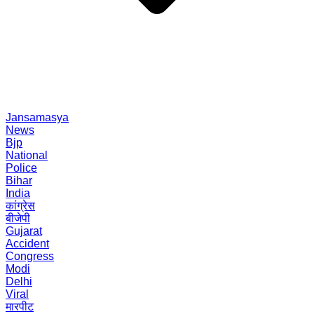
Jansamasya
News
Bjp
National
Police
Bihar
India
कांग्रेस
बीजेपी
Gujarat
Accident
Congress
Modi
Delhi
Viral
मारपीट