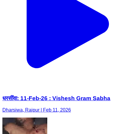
धरसींवा: 11-Feb-26 : Vishesh Gram Sabha
Dharsiwa, Raipur | Feb 11, 2026