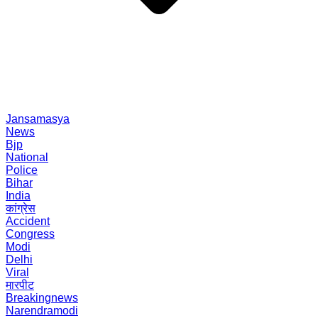
Jansamasya
News
Bjp
National
Police
Bihar
India
कांग्रेस
Accident
Congress
Modi
Delhi
Viral
मारपीट
Breakingnews
Narendramodi