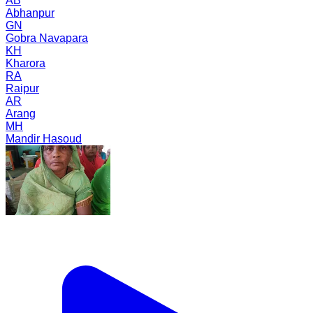
AB
Abhanpur
GN
Gobra Navapara
KH
Kharora
RA
Raipur
AR
Arang
MH
Mandir Hasoud