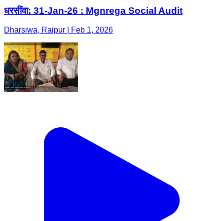
धरसींवा: 31-Jan-26 : Mgnrega Social Audit
Dharsiwa, Raipur | Feb 1, 2026