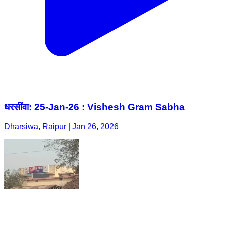
धरसींवा: 25-Jan-26 : Vishesh Gram Sabha
Dharsiwa, Raipur | Jan 26, 2026