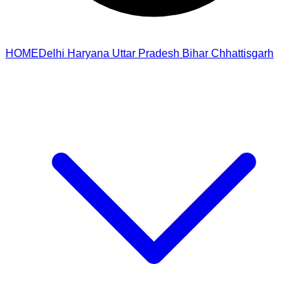
HOME
Delhi
Haryana
Uttar Pradesh
Bihar
Chhattisgarh