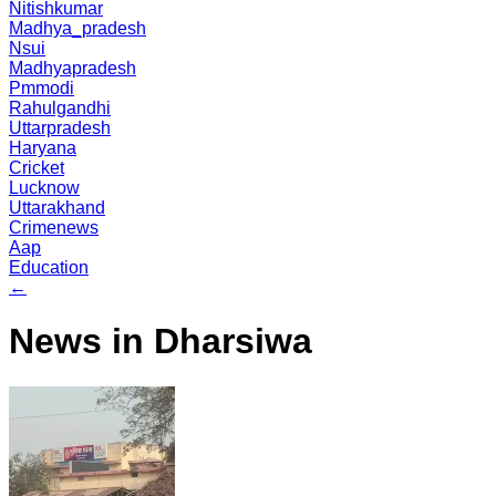
Nitishkumar
Madhya_pradesh
Nsui
Madhyapradesh
Pmmodi
Rahulgandhi
Uttarpradesh
Haryana
Cricket
Lucknow
Uttarakhand
Crimenews
Aap
Education
←
News in Dharsiwa