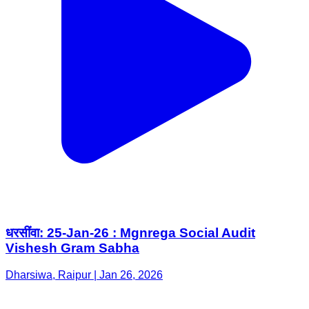
धरसींवा: 25-Jan-26 : Mgnrega Social Audit
Vishesh Gram Sabha
Dharsiwa, Raipur | Jan 26, 2026