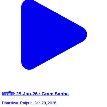
धरसींवा: 29-Jan-26 : Gram Sabha
Dharsiwa, Raipur | Jan 29, 2026