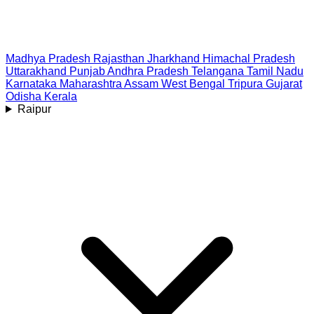
Madhya Pradesh
Rajasthan
Jharkhand
Himachal Pradesh
Uttarakhand
Punjab
Andhra Pradesh
Telangana
Tamil Nadu
Karnataka
Maharashtra
Assam
West Bengal
Tripura
Gujarat
Odisha
Kerala
Raipur