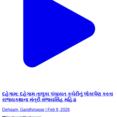
દહેગામ: દહેગામ તાલુકા પંચાયત કચેરીનું લોકાર્પણ કરતા
રાજ્યકક્ષાના મંત્રી સંજયસિંહ મહિડા
Dehgam, Gandhinagar | Feb 9, 2026