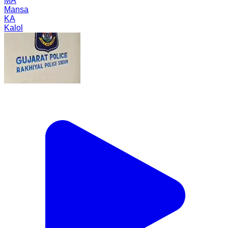
MA
Mansa
KA
Kalol