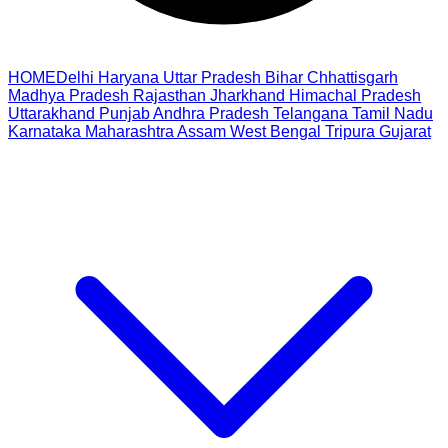
HOME
Delhi
Haryana
Uttar Pradesh
Bihar
Chhattisgarh
Madhya Pradesh
Rajasthan
Jharkhand
Himachal Pradesh
Uttarakhand
Punjab
Andhra Pradesh
Telangana
Tamil Nadu
Karnataka
Maharashtra
Assam
West Bengal
Tripura
Gujarat