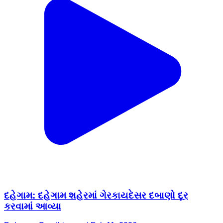
દહેગામ: દહેગામ શહેરમાં ગેરકાયદેસર દબાણો દૂર
કરવામાં આવ્યા