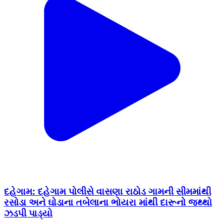
દહેગામ: દહેગામ પોલીસે વાસણા રાઠોડ ગામની સીમમાંથી
રસોડા અને ઘોડાના તબેલાના‌ ભોયરા માંથી દારૂનો જથ્થો
ઝડપી પાડ્યો
Dehgam, Gandhinagar | Jan 16, 2026