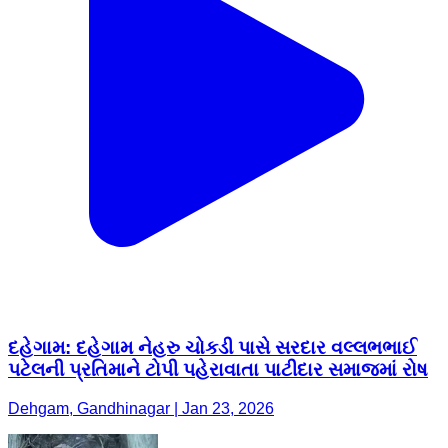
દહેગામ: દહેગામ નેહરુ ચોકડી પાસે સરદાર વલ્લભભાઈ
પટેલની પ્રતિમાને ટોપી પહેરાવાતા પાટીદાર સમાજમાં રોષ
Dehgam, Gandhinagar | Jan 23, 2026