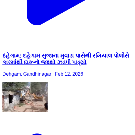
દહેગામ: દહેગામ સુજાના મુવાડા પાસેથી રખિયાલ પોલીસે
કારમાંથી દારૂનો જથ્થો ઝડપી પાડ્યો
Dehgam, Gandhinagar | Feb 12, 2026