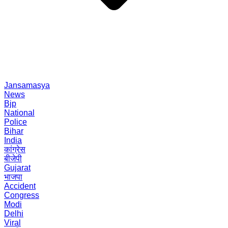
Jansamasya
News
Bjp
National
Police
Bihar
India
कांग्रेस
बीजेपी
Gujarat
भाजपा
Accident
Congress
Modi
Delhi
Viral