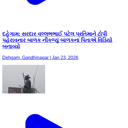
દહેગામ: સરદાર વલ્લભભાઈ પટેલ પ્રતિમાને ટોપી
પહેરાવનાર બાળક નીકળ્યું બાળકના પિતાએ વિડિયો
બનાવ્યો
Dehgam, Gandhinagar | Jan 23, 2026