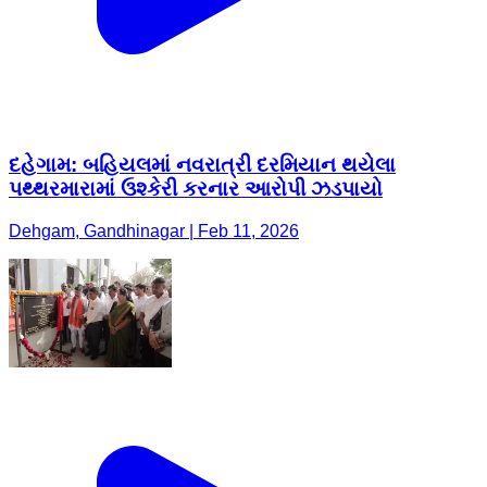
દહેગામ: બહિયલમાં નવરાત્રી દરમિયાન થયેલા
પથ્થરમારામાં ઉશ્કેરી કરનાર આરોપી ઝડપાયો
Dehgam, Gandhinagar | Feb 11, 2026