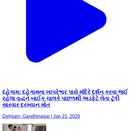
દહેગામ: દહેગામના ખાપરેશ્વર પાસે મંદિરે દર્શન કરવા જઈ
રહેલા વૃદ્ધને બાઈક ચાલકે પાછળથી અડફેટે લેતા ટૂંકી
સારવાર દરમ્યાન મોત
Dehgam, Gandhinagar | Jan 21, 2026