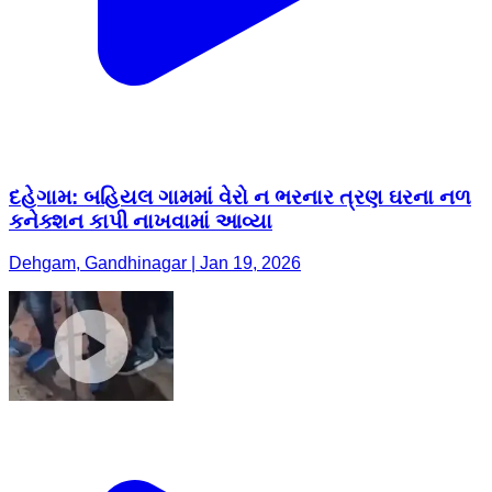
દહેગામ: બહિયલ ગામમાં વેરો ન ભરનાર ત્રણ ઘરના નળ
કનેક્શન કાપી નાખવામાં આવ્યા
Dehgam, Gandhinagar | Jan 19, 2026