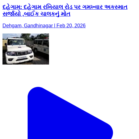
દહેગામ: દહેગામ રખિયાલ રોડ પર ગમખ્વાર અકસ્માત
સર્જાયો ,બાઈક ચાલકનું મોત
Dehgam, Gandhinagar | Feb 20, 2026