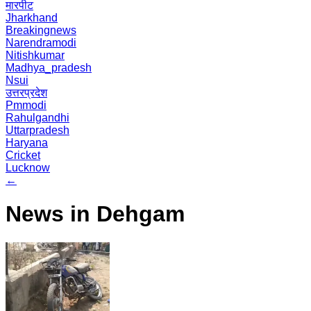
मारपीट
Jharkhand
Breakingnews
Narendramodi
Nitishkumar
Madhya_pradesh
Nsui
उत्तरप्रदेश
Pmmodi
Rahulgandhi
Uttarpradesh
Haryana
Cricket
Lucknow
←
News in Dehgam