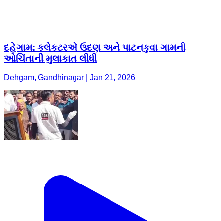
દહેગામ: કલેકટરએ ઉદણ અને પાટનકુવા ગામની
ઓચિંતાની મુલાકાત લીધી
Dehgam, Gandhinagar | Jan 21, 2026