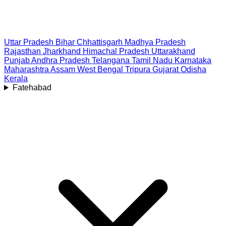
Uttar Pradesh
Bihar
Chhattisgarh
Madhya Pradesh
Rajasthan
Jharkhand
Himachal Pradesh
Uttarakhand
Punjab
Andhra Pradesh
Telangana
Tamil Nadu
Karnataka
Maharashtra
Assam
West Bengal
Tripura
Gujarat
Odisha
Kerala
Fatehabad