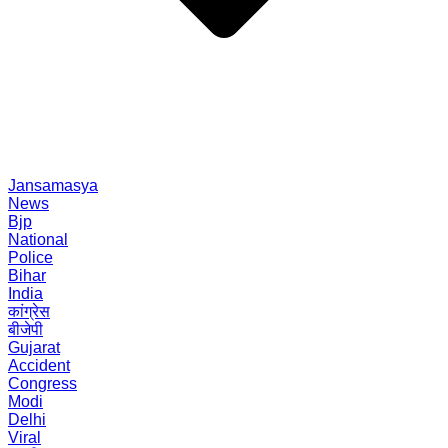
Jansamasya
News
Bjp
National
Police
Bihar
India
कांग्रेस
बीजेपी
Gujarat
Accident
Congress
Modi
Delhi
Viral