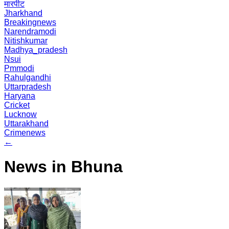
मारपीट
Jharkhand
Breakingnews
Narendramodi
Nitishkumar
Madhya_pradesh
Nsui
Pmmodi
Rahulgandhi
Uttarpradesh
Haryana
Cricket
Lucknow
Uttarakhand
Crimenews
←
News in Bhuna