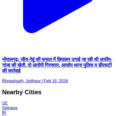
भोपालगढ़: जीरा-गेहूं की फसल में छिपाकर उगाई जा रही थी अफीम-
गांजा की खेती, दो आरोपी गिरफ्तार, आसोप थाना पुलिस व डीएसटी
की कार्रवाई
Bhopalgarh, Jodhpur | Feb 18, 2026
Nearby Cities
SE
Setrawa
BI