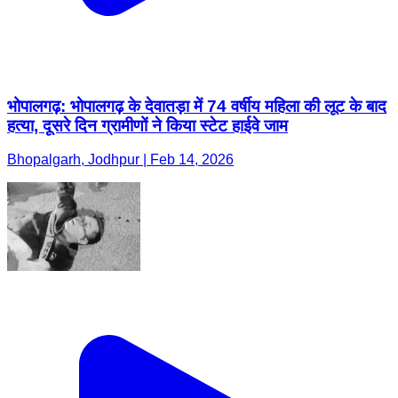
भोपालगढ़: भोपालगढ़ के देवातड़ा में 74 वर्षीय महिला की लूट के बाद
हत्या, दूसरे दिन ग्रामीणों ने किया स्टेट हाईवे जाम
Bhopalgarh, Jodhpur | Feb 14, 2026