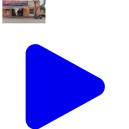
भोपालगढ़: भोपालगढ़ में 78 किलो डोडा पोस्त बरामद, एक नाबालिग