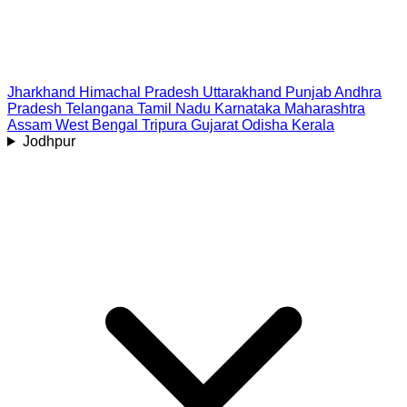
Jharkhand
Himachal Pradesh
Uttarakhand
Punjab
Andhra
Pradesh
Telangana
Tamil Nadu
Karnataka
Maharashtra
Assam
West Bengal
Tripura
Gujarat
Odisha
Kerala
Jodhpur