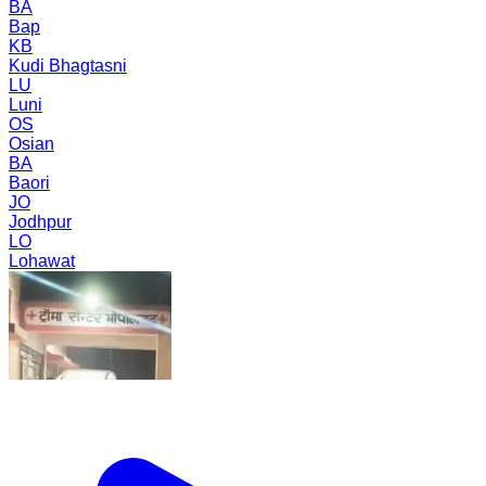
BA
Bap
KB
Kudi Bhagtasni
LU
Luni
OS
Osian
BA
Baori
JO
Jodhpur
LO
Lohawat