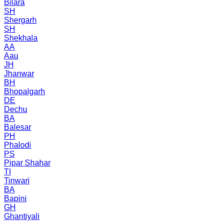
Bilara
SH
Shergarh
SH
Shekhala
AA
Aau
JH
Jhanwar
BH
Bhopalgarh
DE
Dechu
BA
Balesar
PH
Phalodi
PS
Pipar Shahar
TI
Tinwari
BA
Bapini
GH
Ghantiyali