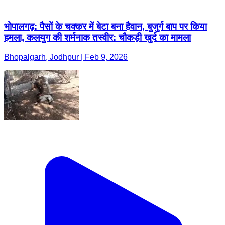
भोपालगढ़: पैसों के चक्कर में बेटा बना हैवान, बुजुर्ग बाप पर किया
हमला, कलयुग की शर्मनाक तस्वीर: चौकड़ी खुर्द का मामला
Bhopalgarh, Jodhpur | Feb 9, 2026