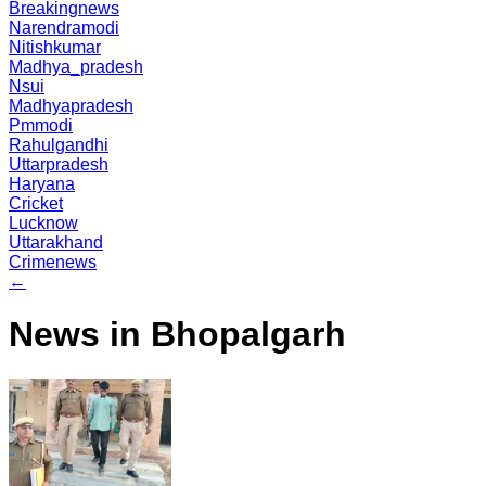
Breakingnews
Narendramodi
Nitishkumar
Madhya_pradesh
Nsui
Madhyapradesh
Pmmodi
Rahulgandhi
Uttarpradesh
Haryana
Cricket
Lucknow
Uttarakhand
Crimenews
←
News in Bhopalgarh