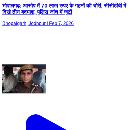
भोपालगढ़: आसोप में 70 लाख रुपए के गहनों की चोरी, सीसीटीवी में
दिखे तीन बदमाश, पुलिस जांच में जुटी
Bhopalgarh, Jodhpur | Feb 7, 2026