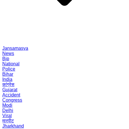
Jansamasya
News
Bjp
National
Police
Bihar
India
कांग्रेस
Gujarat
Accident
Congress
Modi
Delhi
Viral
मारपीट
Jharkhand