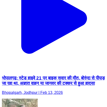
भोपालगढ़: स्टेड हाइवे 21 पर बाइक सवार की मौत, बोरुंदा से पीपाड़
जा रहा था, अज्ञात वाहन या जानवर की टक्कर से हुआ हादसा
Bhopalgarh, Jodhpur | Feb 13, 2026