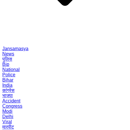
Jansamasya
News
पुलिस
Bjp
National
Police
Bihar
India
कांग्रेस
भाजपा
Accident
Congress
Modi
Delhi
Viral
मारपीट