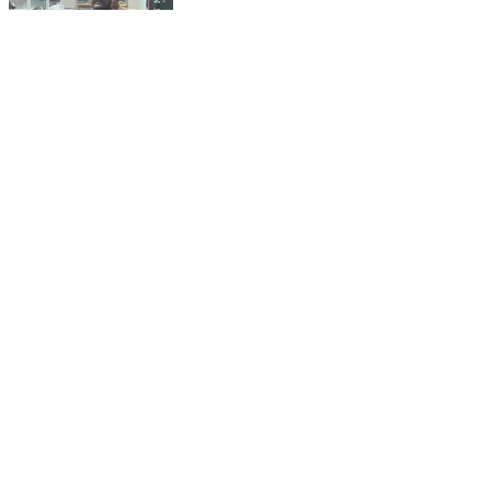
अब घायल और बेसहारा जानवर नहीं रहेंगे लाचार — एक कॉल पर
पहुंचेगी मदद! 🐍🐕🦌
Bhadra, Hanumangarh | Jul 30, 2026