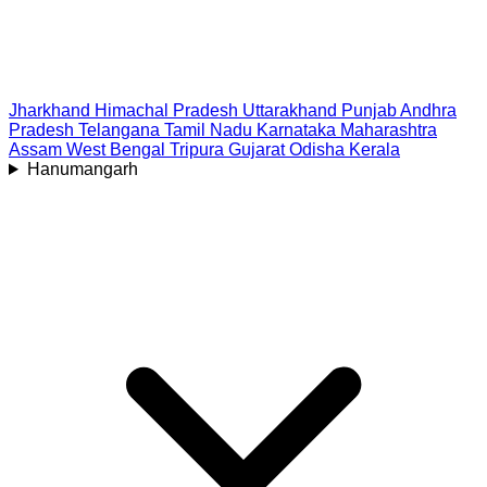
Jharkhand
Himachal Pradesh
Uttarakhand
Punjab
Andhra
Pradesh
Telangana
Tamil Nadu
Karnataka
Maharashtra
Assam
West Bengal
Tripura
Gujarat
Odisha
Kerala
Hanumangarh