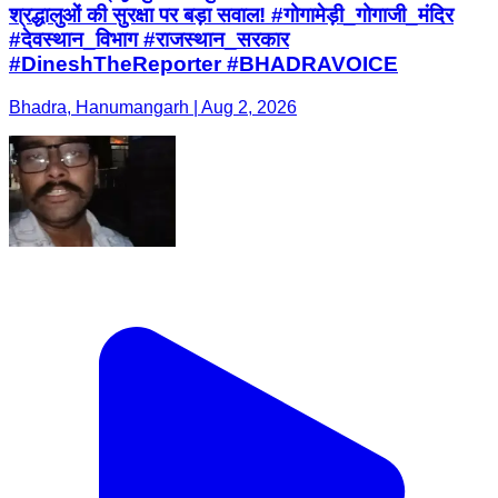
श्रद्धालुओं की सुरक्षा पर बड़ा सवाल! #गोगामेड़ी_गोगाजी_मंदिर
#देवस्थान_विभाग #राजस्थान_सरकार
#DineshTheReporter #BHADRAVOICE
Bhadra, Hanumangarh | Aug 2, 2026