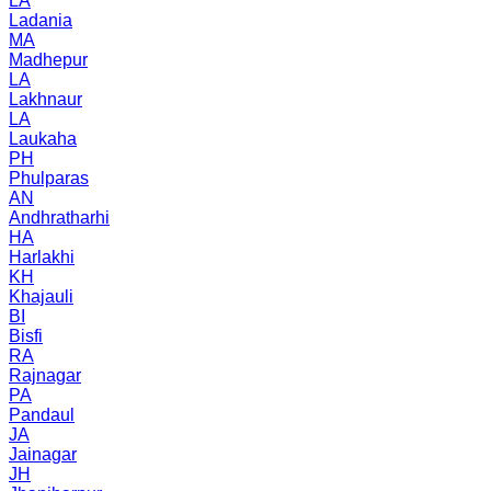
LA
Ladania
MA
Madhepur
LA
Lakhnaur
LA
Laukaha
PH
Phulparas
AN
Andhratharhi
HA
Harlakhi
KH
Khajauli
BI
Bisfi
RA
Rajnagar
PA
Pandaul
JA
Jainagar
JH