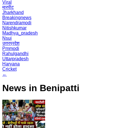
Viral
मारपीट
Jharkhand
Breakingnews
Narendramodi
Nitishkumar
Madhya_pradesh
Nsui
उत्तरप्रदेश
Pmmodi
Rahulgandhi
Uttarpradesh
Haryana
Cricket
←
News in Benipatti