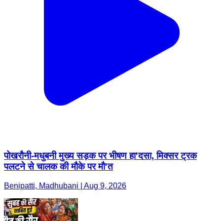
पोखरौनी-मधुबनी मुख्य सड़क पर भीषण हा'दसा, मिक्सर ट्रक
पलटने से चालक की मौके पर मौ'त
Benipatti, Madhubani | Aug 9, 2026