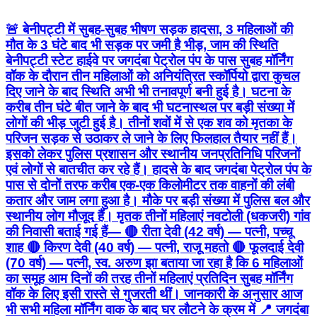
🚨 बेनीपट्टी में सुबह-सुबह भीषण सड़क हादसा, 3 महिलाओं की
मौत के 3 घंटे बाद भी सड़क पर जमी है भीड़, जाम की स्थिति
बेनीपट्टी स्टेट हाईवे पर जगदंबा पेट्रोल पंप के पास सुबह मॉर्निंग
वॉक के दौरान तीन महिलाओं को अनियंत्रित स्कॉर्पियो द्वारा कुचल
दिए जाने के बाद स्थिति अभी भी तनावपूर्ण बनी हुई है। घटना के
करीब तीन घंटे बीत जाने के बाद भी घटनास्थल पर बड़ी संख्या में
लोगों की भीड़ जुटी हुई है। तीनों शवों में से एक शव को मृतका के
परिजन सड़क से उठाकर ले जाने के लिए फिलहाल तैयार नहीं हैं।
इसको लेकर पुलिस प्रशासन और स्थानीय जनप्रतिनिधि परिजनों
एवं लोगों से बातचीत कर रहे हैं। हादसे के बाद जगदंबा पेट्रोल पंप के
पास से दोनों तरफ करीब एक-एक किलोमीटर तक वाहनों की लंबी
कतार और जाम लगा हुआ है। मौके पर बड़ी संख्या में पुलिस बल और
स्थानीय लोग मौजूद हैं। मृतक तीनों महिलाएं नवटोली (धकजरी) गांव
की निवासी बताई गई हैं— 🔴 रीता देवी (42 वर्ष) — पत्नी, पच्चू
शाह 🔴 किरण देवी (40 वर्ष) — पत्नी, राजू महतो 🔴 फूलदाई देवी
(70 वर्ष) — पत्नी, स्व. अरुण झा बताया जा रहा है कि 6 महिलाओं
का समूह आम दिनों की तरह तीनों महिलाएं प्रतिदिन सुबह मॉर्निंग
वॉक के लिए इसी रास्ते से गुजरती थीं। जानकारी के अनुसार आज
भी सभी महिला मॉर्निंग वाक के बाद घर लौटने के क्रम में 📍 जगदंबा