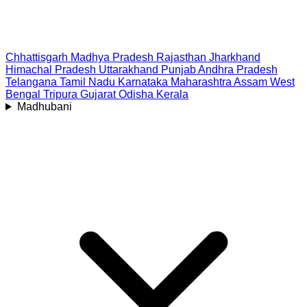
Chhattisgarh
Madhya Pradesh
Rajasthan
Jharkhand
Himachal Pradesh
Uttarakhand
Punjab
Andhra Pradesh
Telangana
Tamil Nadu
Karnataka
Maharashtra
Assam
West
Bengal
Tripura
Gujarat
Odisha
Kerala
Madhubani