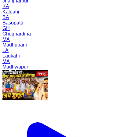
Jhanjharpur
KA
Kaluahi
BA
Basopatti
GH
Ghoghardiha
MA
Madhubani
LA
Laukahi
MA
Madhwapur