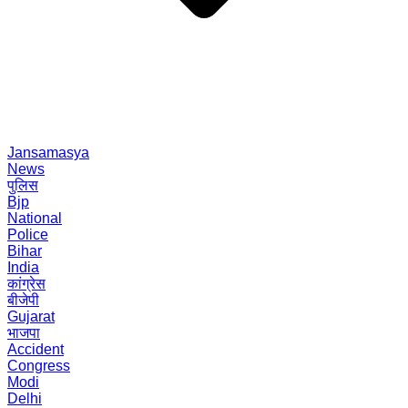
Jansamasya
News
पुलिस
Bjp
National
Police
Bihar
India
कांग्रेस
बीजेपी
Gujarat
भाजपा
Accident
Congress
Modi
Delhi