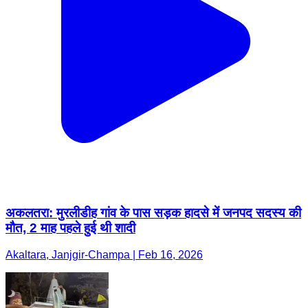
अकलतरा: मुरलीडीह गांव के पास सड़क हादसे में जनपद सदस्य की
मौत, 2 माह पहले हुई थी शादी
Akaltara, Janjgir-Champa | Feb 16, 2026