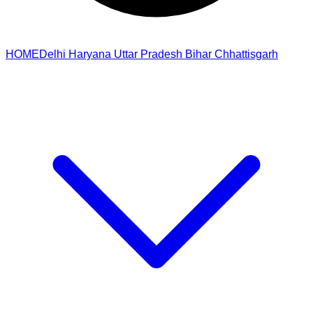
HOME
Delhi
Haryana
Uttar Pradesh
Bihar
Chhattisgarh