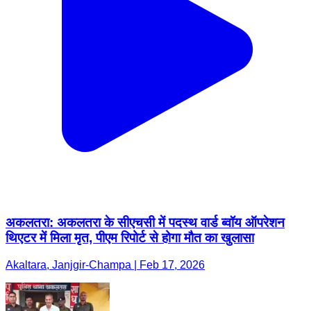
अकलतरा: अकलतरा के सीएचसी में पदस्थ वार्ड ब्वॉय ऑपरेशन
थिएटर में मिला मृत, पीएम रिपोर्ट से होगा मौत का खुलासा
Akaltara, Janjgir-Champa | Feb 17, 2026