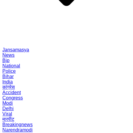
Jansamasya
News
Bjp
National
Police
Bihar
India
कांग्रेस
Accident
Congress
Modi
Delhi
Viral
मारपीट
Breakingnews
Narendramodi