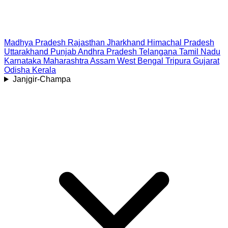
Madhya Pradesh
Rajasthan
Jharkhand
Himachal Pradesh
Uttarakhand
Punjab
Andhra Pradesh
Telangana
Tamil Nadu
Karnataka
Maharashtra
Assam
West Bengal
Tripura
Gujarat
Odisha
Kerala
Janjgir-Champa