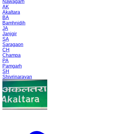
Nawagarh
AK
Akaltara
BA
Bamhnidih
JA
Janjgir
SA
Saragaon
CH
Champa
PA
Pamgarh
SH
Shivrinarayan