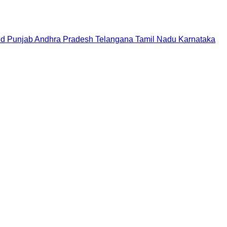
nd
Punjab
Andhra Pradesh
Telangana
Tamil Nadu
Karnataka