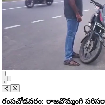
4
రంపచోడవరం: రాజవొమ్మంగి పరిసరాల్