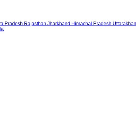
a Pradesh
Rajasthan
Jharkhand
Himachal Pradesh
Uttarakha
la