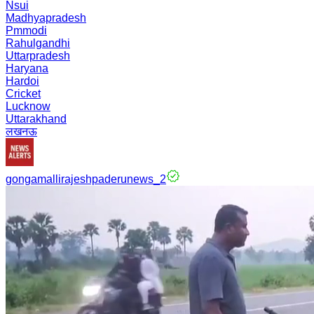
Nsui
Madhyapradesh
Pmmodi
Rahulgandhi
Uttarpradesh
Haryana
Hardoi
Cricket
Lucknow
Uttarakhand
लखनऊ
gongamallirajeshpaderunews_2