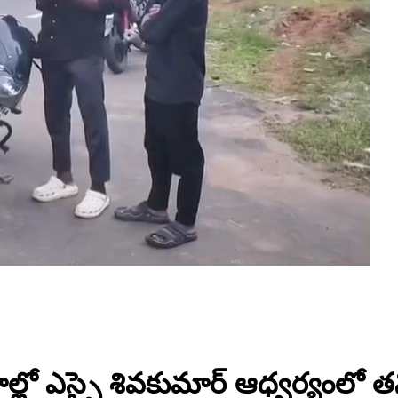
లో ఎస్సై శివకుమార్ ఆధ్వర్యంలో తని