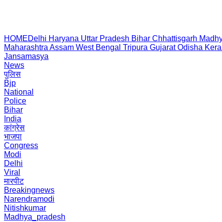
HOME
Delhi
Haryana
Uttar Pradesh
Bihar
Chhattisgarh
Madhy
Maharashtra
Assam
West Bengal
Tripura
Gujarat
Odisha
Kera
Jansamasya
News
पुलिस
Bjp
National
Police
Bihar
India
कांग्रेस
भाजपा
Congress
Modi
Delhi
Viral
मारपीट
Breakingnews
Narendramodi
Nitishkumar
Madhya_pradesh