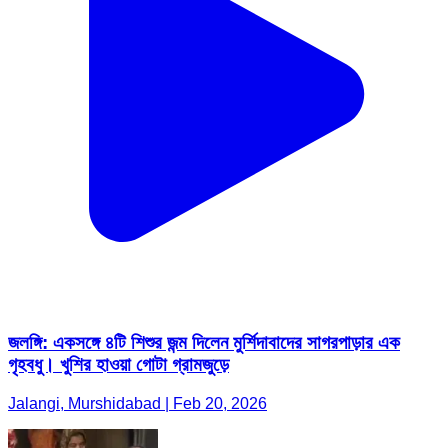
জলঙ্গি: একসঙ্গে ৪টি শিশুর জন্ম দিলেন মুর্শিদাবাদের সাগরপাড়ার এক
গৃহবধু। খুশির হাওয়া গোটা গ্রামজুড়ে
Jalangi, Murshidabad | Feb 20, 2026