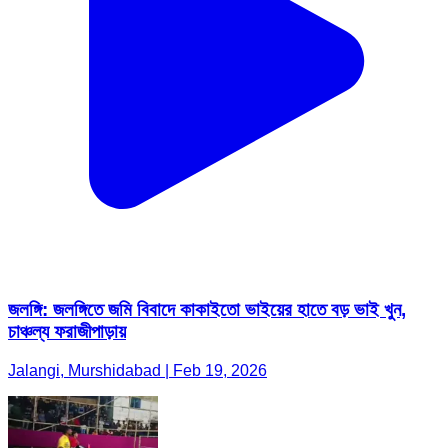
জলঙ্গি: জলঙ্গিতে জমি বিবাদে কাকাইতো ভাইয়ের হাতে বড় ভাই খুন,
চাঞ্চল্য ফরাজীপাড়ায়
Jalangi, Murshidabad | Feb 19, 2026