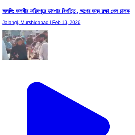
জলঙ্গি: জলঙ্গীর ফরিদপুরে ডাম্পার বিপত্তি , অল্পের জন্য রক্ষা পেল চালক
Jalangi, Murshidabad | Feb 13, 2026