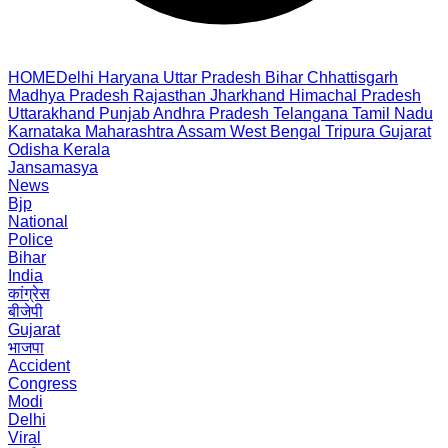
HOME
Delhi
Haryana
Uttar Pradesh
Bihar
Chhattisgarh
Madhya Pradesh
Rajasthan
Jharkhand
Himachal Pradesh
Uttarakhand
Punjab
Andhra Pradesh
Telangana
Tamil Nadu
Karnataka
Maharashtra
Assam
West Bengal
Tripura
Gujarat
Odisha
Kerala
Jansamasya
News
Bjp
National
Police
Bihar
India
कांग्रेस
बीजेपी
Gujarat
भाजपा
Accident
Congress
Modi
Delhi
Viral