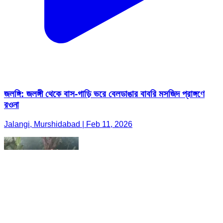
জলঙ্গি: জলঙ্গী থেকে বাস-গাড়ি ভরে বেলডাঙার বাবরি মসজিদ প্রাঙ্গণে
রওনা
Jalangi, Murshidabad | Feb 11, 2026