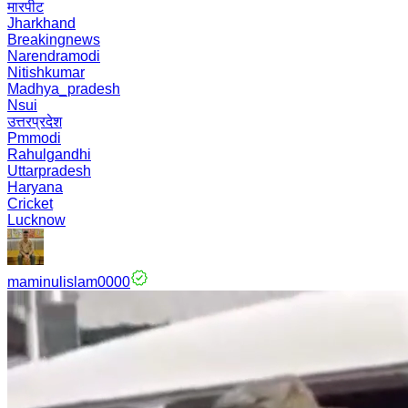
मारपीट
Jharkhand
Breakingnews
Narendramodi
Nitishkumar
Madhya_pradesh
Nsui
उत्तरप्रदेश
Pmmodi
Rahulgandhi
Uttarpradesh
Haryana
Cricket
Lucknow
maminulislam0000