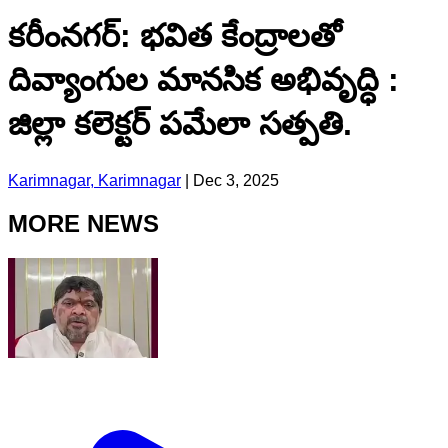
కరీంనగర్: భవిత కేంద్రాలతో
దివ్యాంగుల మానసిక అభివృద్ధి :
జిల్లా కలెక్టర్ పమేలా సత్పతి.
Karimnagar, Karimnagar
|
Dec 3, 2025
MORE NEWS