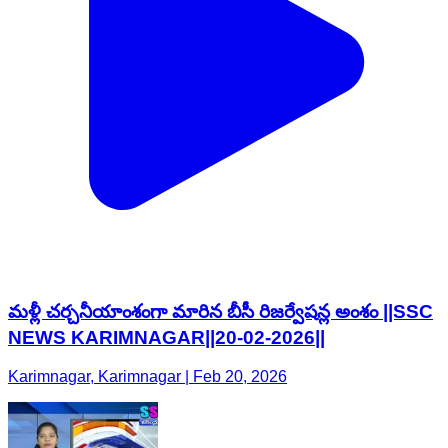
మళ్లీ చర్చనీయాంశంగా మారిన బీసీ రిజర్వేషన్ల అంశం ||SSC
NEWS KARIMNAGAR||20-02-2026||
Karimnagar, Karimnagar | Feb 20, 2026