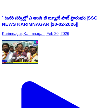
` టవర్ సర్కిల్లో ఎ ఆండ్ జీ బ్యూటీ హబ్ ప్రారంభం||SSC
NEWS KARIMNAGAR||20-02-2026||
Karimnagar, Karimnagar | Feb 20, 2026