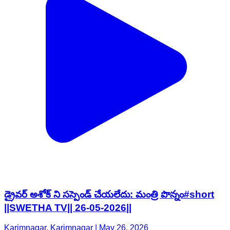
డ్రైవర్ అశోక్ ని సస్పెండ్ చేయలేదు: మంత్రి పొన్నం#short
||SWETHA TV|| 26-05-2026||
Karimnagar, Karimnagar | May 26, 2026