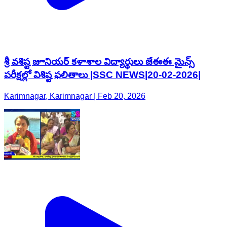
శ్రీ వశిష్ట జూనియర్ కళాశాల విద్యార్థులు జేఈఈ మైన్స్
పరీక్షల్లో విశిష్ట ఫలితాలు |SSC NEWS|20-02-2026|
Karimnagar, Karimnagar | Feb 20, 2026