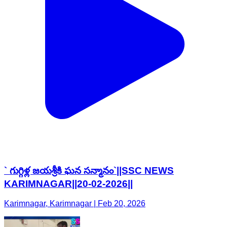
` గుగ్గిళ్ల జయశ్రీకి ఘన సన్మానం`||SSC NEWS
KARIMNAGAR||20-02-2026||
Karimnagar, Karimnagar | Feb 20, 2026