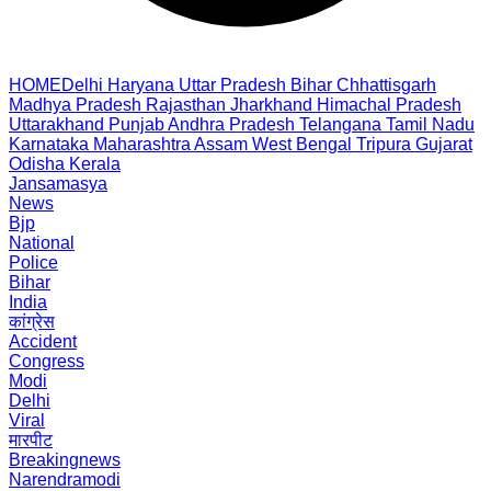
HOME
Delhi
Haryana
Uttar Pradesh
Bihar
Chhattisgarh
Madhya Pradesh
Rajasthan
Jharkhand
Himachal Pradesh
Uttarakhand
Punjab
Andhra Pradesh
Telangana
Tamil Nadu
Karnataka
Maharashtra
Assam
West Bengal
Tripura
Gujarat
Odisha
Kerala
Jansamasya
News
Bjp
National
Police
Bihar
India
कांग्रेस
Accident
Congress
Modi
Delhi
Viral
मारपीट
Breakingnews
Narendramodi