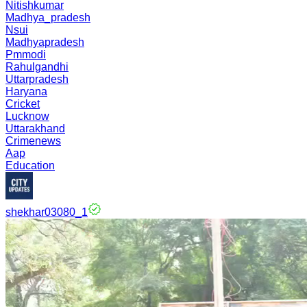
Nitishkumar
Madhya_pradesh
Nsui
Madhyapradesh
Pmmodi
Rahulgandhi
Uttarpradesh
Haryana
Cricket
Lucknow
Uttarakhand
Crimenews
Aap
Education
shekhar03080_1