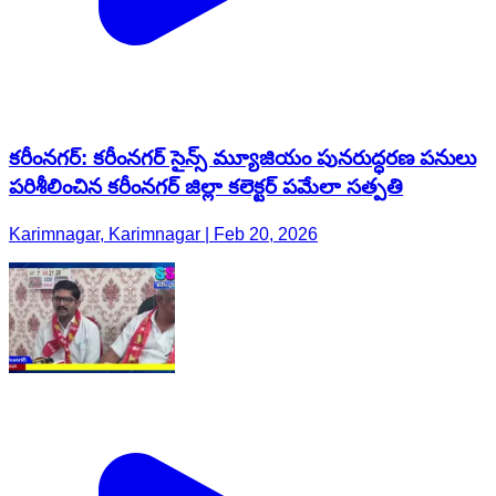
కరీంనగర్: కరీంనగర్ సైన్స్ మ్యూజియం పునరుద్ధరణ పనులు
పరిశీలించిన కరీంనగర్ జిల్లా కలెక్టర్ పమేలా సత్పతి
Karimnagar, Karimnagar | Feb 20, 2026