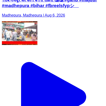
#madhepura #bihar #fbreelsfypシ゚
Madhepura, Madhepura | Aug 6, 2026