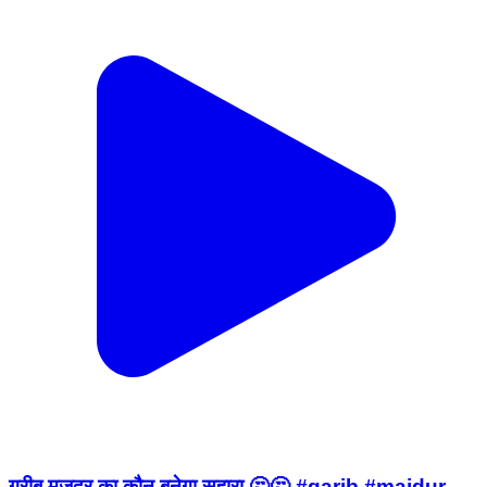
गरीब मजदूर का कौन बनेगा सहारा 🤔🤔 #garib #majdur