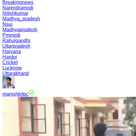
Breakingnews
Narendramodi
Nitishkumar
Madhya_pradesh
Nsui
Madhyapradesh
Pmmodi
Rahulgandhi
Uttarpradesh
Haryana
Hardoi
Cricket
Lucknow
Uttarakhand
manishkrtpc