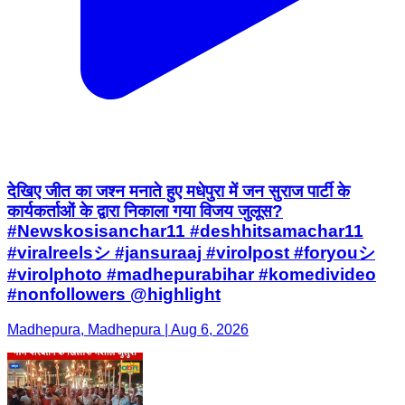
देखिए जीत का जश्न मनाते हुए मधेपुरा में जन सुराज पार्टी के
कार्यकर्ताओं के द्वारा निकाला गया विजय जुलूस?
#Newskosisanchar11 #deshhitsamachar11
#viralreelsシ #jansuraaj #virolpost #foryouシ
#virolphoto #madhepurabihar #komedivideo
#nonfollowers @highlight
Madhepura, Madhepura | Aug 6, 2026