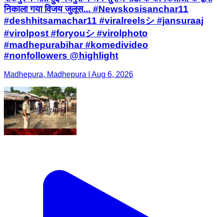
निकाला गया विजय जुलूस... #Newskosisanchar11
#deshhitsamachar11 #viralreelsシ #jansuraaj
#virolpost #foryouシ #virolphoto
#madhepurabihar #komedivideo
#nonfollowers @highlight
Madhepura, Madhepura | Aug 6, 2026