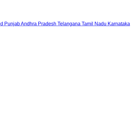
nd
Punjab
Andhra Pradesh
Telangana
Tamil Nadu
Karnataka