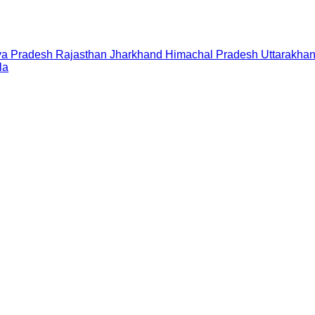
a Pradesh
Rajasthan
Jharkhand
Himachal Pradesh
Uttarakha
la