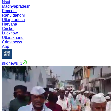
Nsui
Madhyapradesh
Pmmodi
Rahulgandhi
Uttarpradesh
Haryana
Cricket
Lucknow
Uttarakhand
Crimenews
Aap
nkdnews_3