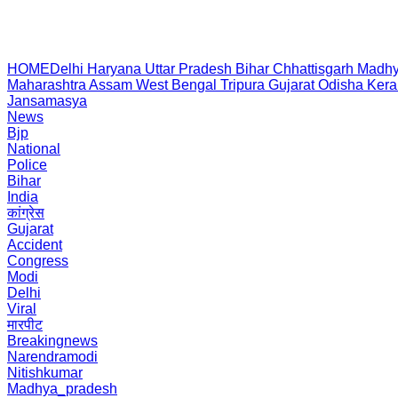
HOME
Delhi
Haryana
Uttar Pradesh
Bihar
Chhattisgarh
Madhy
Maharashtra
Assam
West Bengal
Tripura
Gujarat
Odisha
Kera
Jansamasya
News
Bjp
National
Police
Bihar
India
कांग्रेस
Gujarat
Accident
Congress
Modi
Delhi
Viral
मारपीट
Breakingnews
Narendramodi
Nitishkumar
Madhya_pradesh