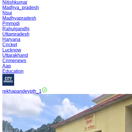
Nitishkumar
Madhya_pradesh
Nsui
Madhyapradesh
Pmmodi
Rahulgandhi
Uttarpradesh
Haryana
Cricket
Lucknow
Uttarakhand
Crimenews
Aap
Education
rekhapandeypth_1