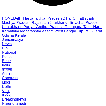
HOME
Delhi
Haryana
Uttar Pradesh
Bihar
Chhattisgarh
Madhya Pradesh
Rajasthan
Jharkhand
Himachal Pradesh
Uttarakhand
Punjab
Andhra Pradesh
Telangana
Tamil Nadu
Karnataka
Maharashtra
Assam
West Bengal
Tripura
Gujarat
Odisha
Kerala
Jansamasya
News
Bjp
National
Police
Bihar
India
कांग्रेस
Accident
Congress
Modi
Delhi
Viral
मारपीट
Breakingnews
Narendramodi