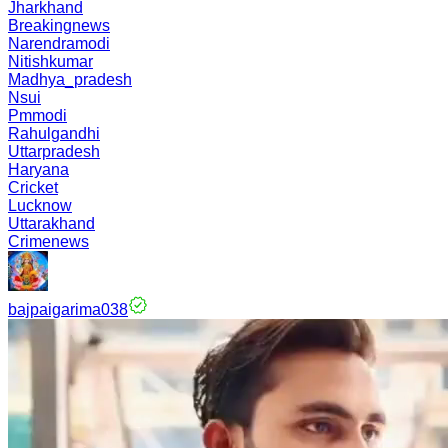
Jharkhand
Breakingnews
Narendramodi
Nitishkumar
Madhya_pradesh
Nsui
Pmmodi
Rahulgandhi
Uttarpradesh
Haryana
Cricket
Lucknow
Uttarakhand
Crimenews
bajpaigarima038