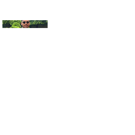
Business ke liye naye opportunities explore
karni hain? To 12–15 August ke liye apna