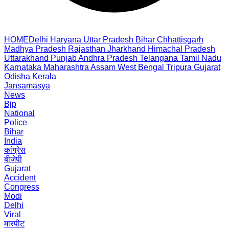
HOME
Delhi
Haryana
Uttar Pradesh
Bihar
Chhattisgarh
Madhya Pradesh
Rajasthan
Jharkhand
Himachal Pradesh
Uttarakhand
Punjab
Andhra Pradesh
Telangana
Tamil Nadu
Karnataka
Maharashtra
Assam
West Bengal
Tripura
Gujarat
Odisha
Kerala
Jansamasya
News
Bjp
National
Police
Bihar
India
कांग्रेस
बीजेपी
Gujarat
Accident
Congress
Modi
Delhi
Viral
मारपीट