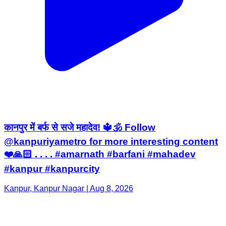
कानपुर में बर्फ से सजे महादेव! 🔱🕉 Follow
@kanpuriyametro for more interesting content
❤️🙏🏻 . . . . #amarnath #barfani #mahadev
#kanpur #kanpurcity
Kanpur, Kanpur Nagar | Aug 8, 2026