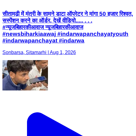
सीतामढ़ी में मंत्री के सामने डाटा ऑपरेटर ने मांगा 50 हज़ार रिश्वत,
सस्पेंशन करने का ऑर्डर, देखें वीडियो..... . . .
#न्यूजबिहारकीआवाज न्यू़जबिहारकीआवाज
#newsbiharkiaawaj #indarwapanchayatyouth
#indarwapanchayat #indarwa
Sonbarsa, Sitamarhi | Aug 1, 2026