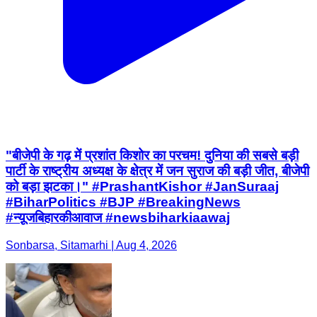
"बीजेपी के गढ़ में प्रशांत किशोर का परचम! दुनिया की सबसे बड़ी
पार्टी के राष्ट्रीय अध्यक्ष के क्षेत्र में जन सुराज की बड़ी जीत, बीजेपी
को बड़ा झटका।" #PrashantKishor #JanSuraaj
#BiharPolitics #BJP #BreakingNews
#न्यू़जबिहारकीआवाज #newsbiharkiaawaj
Sonbarsa, Sitamarhi | Aug 4, 2026