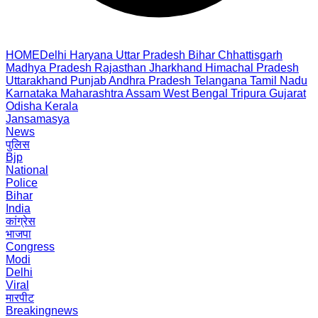
HOME
Delhi
Haryana
Uttar Pradesh
Bihar
Chhattisgarh
Madhya Pradesh
Rajasthan
Jharkhand
Himachal Pradesh
Uttarakhand
Punjab
Andhra Pradesh
Telangana
Tamil Nadu
Karnataka
Maharashtra
Assam
West Bengal
Tripura
Gujarat
Odisha
Kerala
Jansamasya
News
पुलिस
Bjp
National
Police
Bihar
India
कांग्रेस
भाजपा
Congress
Modi
Delhi
Viral
मारपीट
Breakingnews