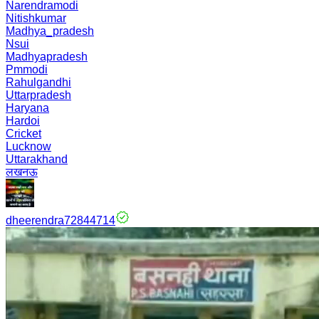
Narendramodi
Nitishkumar
Madhya_pradesh
Nsui
Madhyapradesh
Pmmodi
Rahulgandhi
Uttarpradesh
Haryana
Hardoi
Cricket
Lucknow
Uttarakhand
लखनऊ
dheerendra72844714