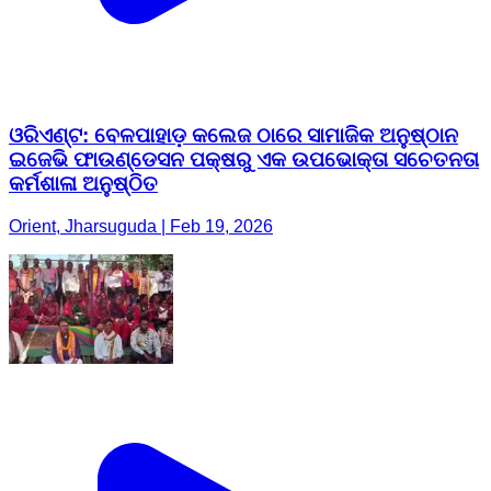
ଓରିଏଣ୍ଟ: ବେଳପାହାଡ଼ କଲେଜ ଠାରେ ସାମାଜିକ ଅନୁଷ୍ଠାନ
ଇଜେଭି ଫାଉଣ୍ଡେସନ ପକ୍ଷରୁ ଏକ ଉପଭୋକ୍ତା ସଚେତନତା
କର୍ମଶାଳା ଅନୁଷ୍ଠିତ
Orient, Jharsuguda | Feb 19, 2026