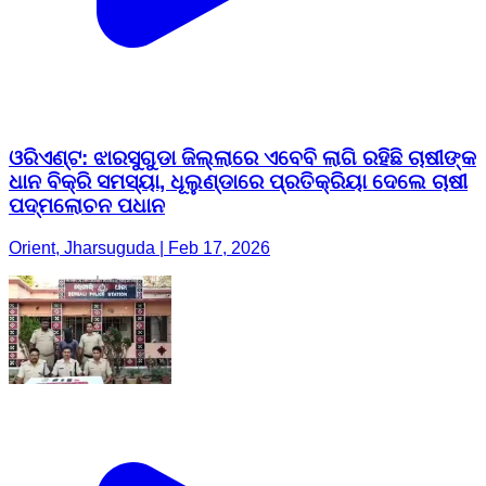
ଓରିଏଣ୍ଟ: ଝାରସୁଗୁଡା ଜିଲ୍ଲାରେ ଏବେବି ଲାଗି ରହିଛି ଚାଷୀଙ୍କ
ଧାନ ବିକ୍ରି ସମସ୍ୟା, ଧୂଲୁଣ୍ଡାରେ ପ୍ରତିକ୍ରିୟା ଦେଲେ ଚାଷୀ
ପଦ୍ମଲୋଚନ ପଧାନ
Orient, Jharsuguda | Feb 17, 2026