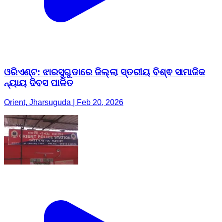
ଓରିଏଣ୍ଟ: ଝାରସୁଗୁଡାରେ ଜିଲ୍ଲା ସ୍ତରୀୟ ବିଶ୍ଵ ସାମାଜିକ
ନ୍ୟାୟ ଦିବସ ପାଳିତ
Orient, Jharsuguda | Feb 20, 2026