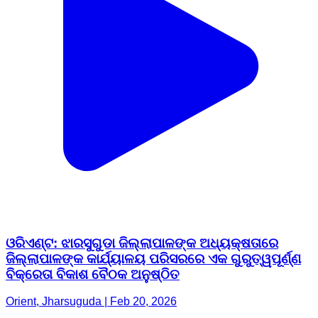
ଓରିଏଣ୍ଟ: ଝାରସୁଗୁଡା ଜିଲ୍ଲାପାଳଙ୍କ ଅଧ୍ୟକ୍ଷତାରେ
ଜିଲ୍ଲାପାଳଙ୍କ କାର୍ଯ୍ୟାଳୟ ପରିସରରେ ଏକ ଗୁରୁତ୍ୱପୂର୍ଣ୍ଣ
ବିକ୍ରେତା ବିକାଶ ବୈଠକ ଅନୁଷ୍ଠିତ
Orient, Jharsuguda | Feb 20, 2026