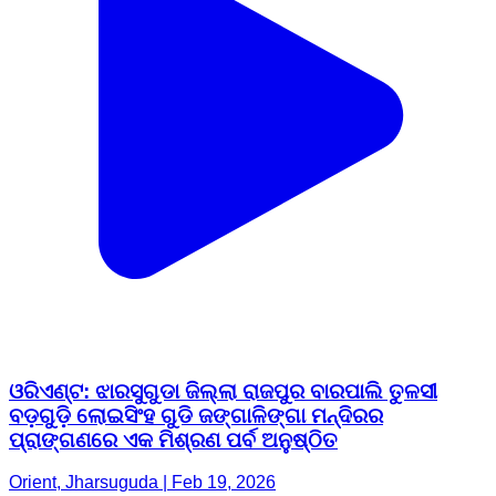
ଓରିଏଣ୍ଟ: ଝାରସୁଗୁଡା ଜିଲ୍ଲା ରାଜପୁର ବାରପାଲି ତୁଳସୀ
ବଡ଼ଗୁଡ଼ି ଲୋଇସିଂହ ଗୁଡି ଜଙ୍ଗାଳିଙ୍ଗା ମନ୍ଦିରର
ପ୍ରାଙ୍ଗଣରେ ଏକ ମିଶ୍ରଣ ପର୍ବ ଅନୁଷ୍ଠିତ
Orient, Jharsuguda | Feb 19, 2026