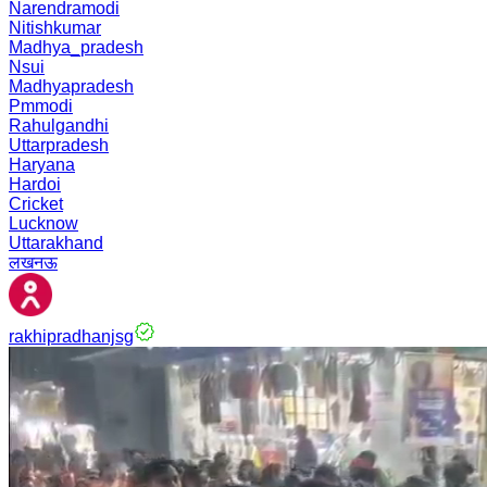
Narendramodi
Nitishkumar
Madhya_pradesh
Nsui
Madhyapradesh
Pmmodi
Rahulgandhi
Uttarpradesh
Haryana
Hardoi
Cricket
Lucknow
Uttarakhand
लखनऊ
rakhipradhanjsg