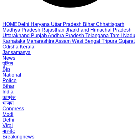
HOME
Delhi
Haryana
Uttar Pradesh
Bihar
Chhattisgarh
Madhya Pradesh
Rajasthan
Jharkhand
Himachal Pradesh
Uttarakhand
Punjab
Andhra Pradesh
Telangana
Tamil Nadu
Karnataka
Maharashtra
Assam
West Bengal
Tripura
Gujarat
Odisha
Kerala
Jansamasya
News
पुलिस
Bjp
National
Police
Bihar
India
कांग्रेस
भाजपा
Congress
Modi
Delhi
Viral
मारपीट
Breakingnews