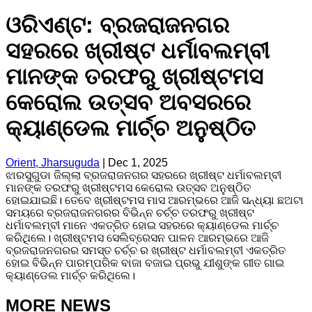
ଓରିଏଣ୍ଟ: ବ୍ରଜରାଜନଗର
ସହରରେ ଖ୍ରୀଷ୍ଟ ଧର୍ମାବଲମ୍ବୀ
ମାନଙ୍କ ତରଫରୁ ଖ୍ରୀଷ୍ଟମସ
କେରୋଲ ଉତ୍ସବ ଅବସରରେ
କ୍ୟାଣ୍ଡେଲ ମାର୍ଚ୍ଚ ଅନୁଷ୍ଠିତ
Orient, Jharsuguda
|
Dec 1, 2025
ଝାରସୁଗୁଡା ଜିଲ୍ଲା ବ୍ରଜରାଜନଗର ସହରରେ ଖ୍ରୀଷ୍ଟ ଧର୍ମାବଲମ୍ବୀ
ମାନଙ୍କ ତରଫରୁ ଖ୍ରୀଷ୍ଟମସ କେରୋଲ ଉତ୍ସବ ଅନୁଷ୍ଠିତ
ହୋଇଯାଇଛି। ତେବେ ଖ୍ରୀଷ୍ଟମସ ମାସ ଆରମ୍ଭରେ ଆଜି ସନ୍ଧ୍ୟା ଛଅଟା
ସମୟରେ ବ୍ରଜରାଜନଗରର ବିଭିନ୍ନ ଚର୍ଚ୍ଚ ତରଫରୁ ଖ୍ରୀଷ୍ଟ
ଧର୍ମାବଲମ୍ବୀ ମାନେ ଏକତ୍ରିତ ହୋଇ ସହରରେ କ୍ୟାଣ୍ଡେଲ ମାର୍ଚ୍ଚ
କରିଥିଲେ। ଖ୍ରୀଷ୍ଟମସ ସେଲିବ୍ରେସନ ପାଳନ ଆରମ୍ଭରେ ଆଜି
ବ୍ରଜରାଜନଗରର ସମସ୍ତ ଚର୍ଚ୍ଚ ର ଖ୍ରୀଷ୍ଟ ଧର୍ମାବଲମ୍ବୀ ଏକତ୍ରିତ
ହୋଇ ବିଭିନ୍ନ ପାରମ୍ପରିକ ବାଜା ବଜାଇ ପ୍ରଭୁ ଯୀଶୁଙ୍କ ଗୀତ ଗାଇ
କ୍ୟାଣ୍ଡେଲ ମାର୍ଚ୍ଚ କରିଥିଲେ।
MORE NEWS