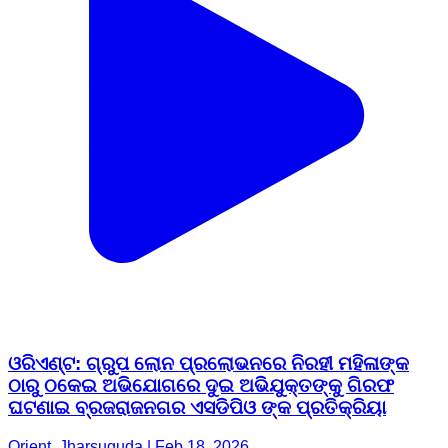
ଓରିଏଣ୍ଟ: ଗ୍ରୁପ ଲୋନ ପ୍ରଲୋଭନରେ ନିରହୀ ମହିଳାଙ୍କ
ଠାରୁ ଠକେଇ ଅଭିଯୋଗରେ ଦୁଇ ଅଭିଯୁକ୍ତଙ୍କୁ ଗିରଫ
ଘଟଣାଇ ବ୍ରଜରାଜନଗର ଏସଡିପିଓ ଙ୍କ ପ୍ରତିକ୍ରିୟା
Orient, Jharsuguda | Feb 18, 2026