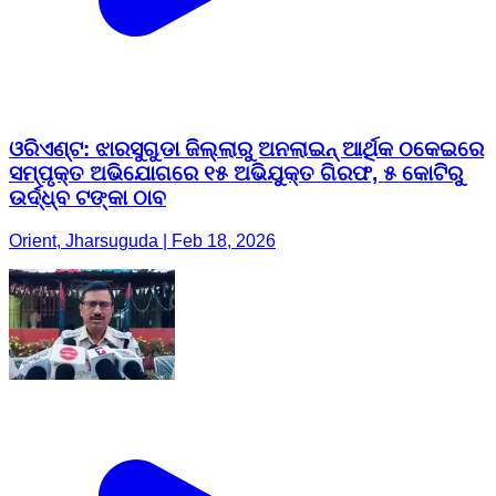
ଓରିଏଣ୍ଟ: ଝାରସୁଗୁଡା ଜିଲ୍ଲାରୁ ଅନଲାଇନ୍ ଆର୍ଥିକ ଠକେଇରେ
ସମ୍ପୃକ୍ତ ଅଭିଯୋଗରେ ୧୫ ଅଭିଯୁକ୍ତ ଗିରଫ, ୫ କୋଟିରୁ
ଉର୍ଦ୍ଧ୍ବ ଟଙ୍କା ଠାବ
Orient, Jharsuguda | Feb 18, 2026