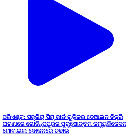
ଓରିଏଣ୍ଟ: ସକ୍ରିୟ ସିମ୍ କାର୍ଡ ଗୁଡ଼ିକର ବେଆଇନ ବିକ୍ରି
ଘଟଣାରେ ଗୋବିନ୍ଦପୁରର ପୁରୁଷୋତ୍ତମ କମ୍ୟୁନିକେସନ
ମୋବାଇଲ ଦୋକନରେ ଚଢାଉ