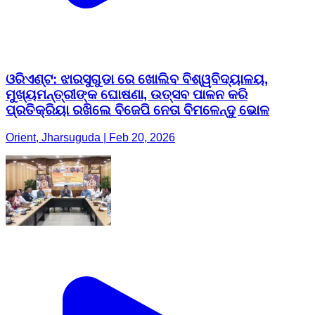
ଓରିଏଣ୍ଟ: ଝାରସୁଗୁଡା ରେ ଖୋଲିବ ବିଶ୍ୱବିଦ୍ୟାଳୟ,
ମୁଖ୍ୟମନ୍ତ୍ରୀଙ୍କ ଘୋଷଣା, ଉତ୍ସବ ପାଳନ କରି
ପ୍ରତିକ୍ରିୟା ରଖିଲେ ବିଜେପି ନେତା ବିମଳେନ୍ଦୁ ଭୋଳ
Orient, Jharsuguda | Feb 20, 2026