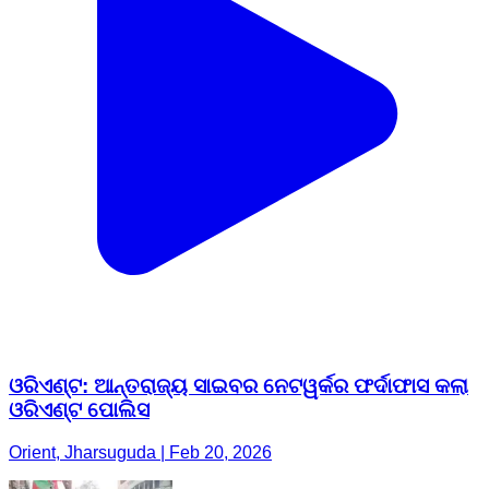
ଓରିଏଣ୍ଟ: ଆନ୍ତରାଜ୍ୟ ସାଇବର ନେଟୱର୍କର ଫର୍ଦାଫାସ କଲା
ଓରିଏଣ୍ଟ ପୋଲିସ
Orient, Jharsuguda | Feb 20, 2026