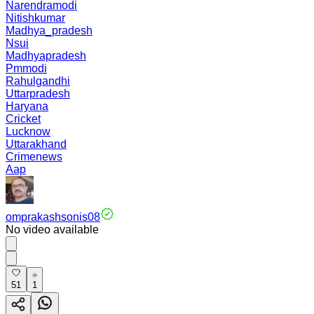
Narendramodi
Nitishkumar
Madhya_pradesh
Nsui
Madhyapradesh
Pmmodi
Rahulgandhi
Uttarpradesh
Haryana
Cricket
Lucknow
Uttarakhand
Crimenews
Aap
omprakashsonis08
No video available
51
1