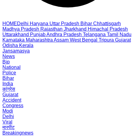
HOME
Delhi
Haryana
Uttar Pradesh
Bihar
Chhattisgarh
Madhya Pradesh
Rajasthan
Jharkhand
Himachal Pradesh
Uttarakhand
Punjab
Andhra Pradesh
Telangana
Tamil Nadu
Karnataka
Maharashtra
Assam
West Bengal
Tripura
Gujarat
Odisha
Kerala
Jansamasya
News
Bjp
National
Police
Bihar
India
कांग्रेस
Gujarat
Accident
Congress
Modi
Delhi
Viral
मारपीट
Breakingnews