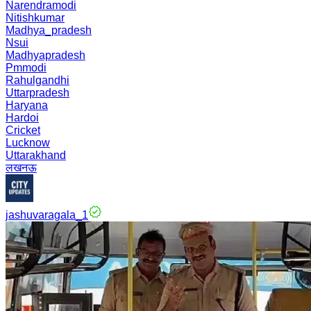
Narendramodi
Nitishkumar
Madhya_pradesh
Nsui
Madhyapradesh
Pmmodi
Rahulgandhi
Uttarpradesh
Haryana
Hardoi
Cricket
Lucknow
Uttarakhand
लखनऊ
jashuvaragala_1