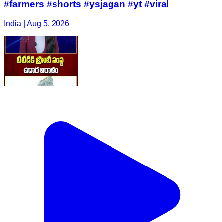
#farmers #shorts #ysjagan #yt #viral
India | Aug 5, 2026