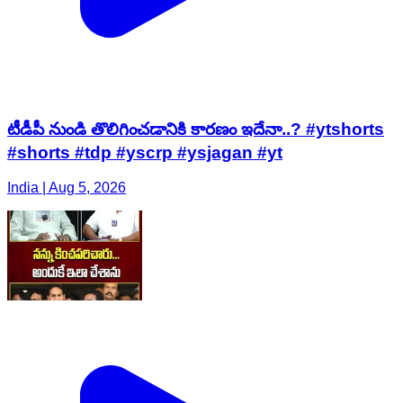
టీడీపీ నుండి తొలిగించడానికి కారణం ఇదేనా..? #ytshorts
#shorts #tdp #yscrp #ysjagan #yt
India | Aug 5, 2026