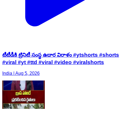
టీటీడీకి ట్రినిటీ సంస్థ ఉదార విరాళం #ytshorts #shorts
#viral #yt #ttd #viral #video #viralshorts
India | Aug 5, 2026