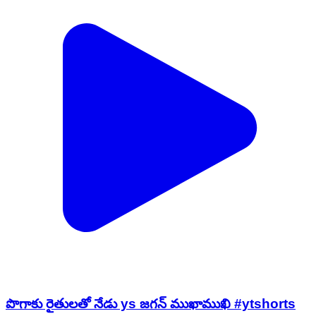
పొగాకు రైతులతో నేడు ys జగన్ ముఖాముఖి #ytshorts