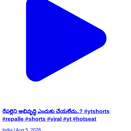
రేపల్లెని అభివృద్ధి ఎందుకు చేయలేదు..? #ytshorts
#repalle #shorts #viral #yt #hotseat
India | Aug 5, 2026