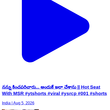
నన్ను కించపరిచారు... అందుకే ఇలా చేశాను || Hot Seat
With MSR #ytshorts #viral #ysrcp #001 #shorts
India | Aug 5, 2026