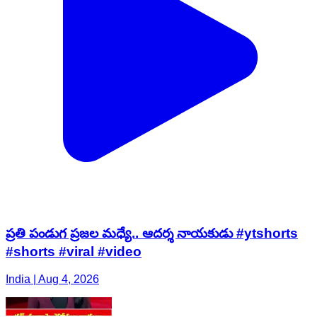
ప్రతి పండుగ ప్రజల మధ్యే.. ఆదర్శ నాయకుడు #ytshorts
#shorts #viral #video
India | Aug 4, 2026