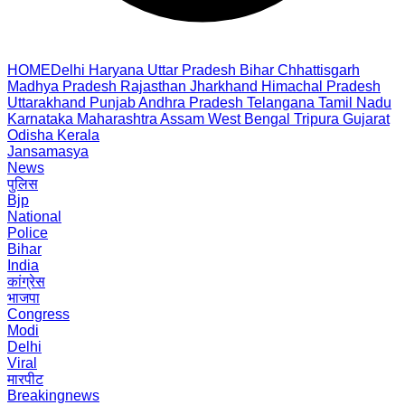
HOME
Delhi
Haryana
Uttar Pradesh
Bihar
Chhattisgarh
Madhya Pradesh
Rajasthan
Jharkhand
Himachal Pradesh
Uttarakhand
Punjab
Andhra Pradesh
Telangana
Tamil Nadu
Karnataka
Maharashtra
Assam
West Bengal
Tripura
Gujarat
Odisha
Kerala
Jansamasya
News
पुलिस
Bjp
National
Police
Bihar
India
कांग्रेस
भाजपा
Congress
Modi
Delhi
Viral
मारपीट
Breakingnews