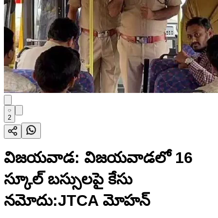
2
విజయవాడ: విజయవాడలో 16
స్కూల్ బస్సులపై కేసు
నమోదు:JTCA మోహన్