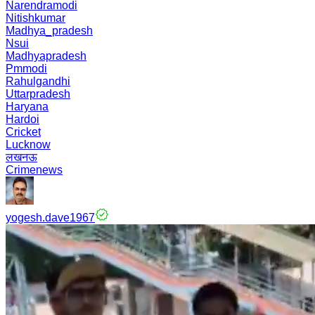
Narendramodi
Nitishkumar
Madhya_pradesh
Nsui
Madhyapradesh
Pmmodi
Rahulgandhi
Uttarpradesh
Haryana
Hardoi
Cricket
Lucknow
लखनऊ
Crimenews
yogesh.dave1967