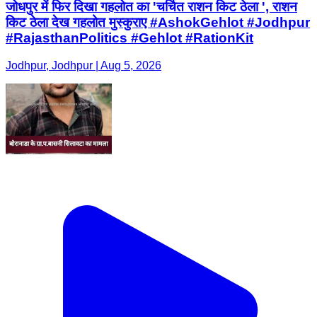
जोधपुर में फिर दिखा गहलोत का 'चर्चित राशन किट ठेला ', राशन
किट ठेला देख गहलोत मुस्कुराए #AshokGehlot #Jodhpur
#RajasthanPolitics #Gehlot #RationKit
Jodhpur, Jodhpur | Aug 5, 2026