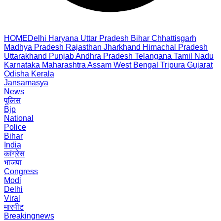
HOME
Delhi
Haryana
Uttar Pradesh
Bihar
Chhattisgarh
Madhya Pradesh
Rajasthan
Jharkhand
Himachal Pradesh
Uttarakhand
Punjab
Andhra Pradesh
Telangana
Tamil Nadu
Karnataka
Maharashtra
Assam
West Bengal
Tripura
Gujarat
Odisha
Kerala
Jansamasya
News
पुलिस
Bjp
National
Police
Bihar
India
कांग्रेस
भाजपा
Congress
Modi
Delhi
Viral
मारपीट
Breakingnews