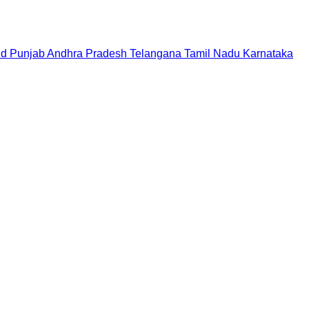
nd
Punjab
Andhra Pradesh
Telangana
Tamil Nadu
Karnataka