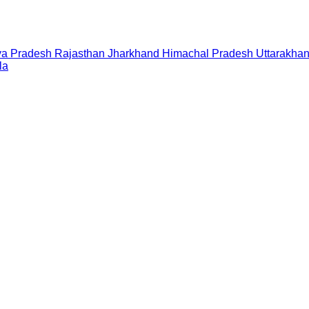
a Pradesh
Rajasthan
Jharkhand
Himachal Pradesh
Uttarakha
la