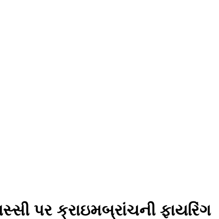
સ્સી પર ક્રાઇમબ્રાંચની ફાયરિંગ