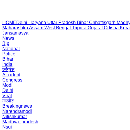
HOME
Delhi
Haryana
Uttar Pradesh
Bihar
Chhattisgarh
Madhy
Maharashtra
Assam
West Bengal
Tripura
Gujarat
Odisha
Kera
Jansamasya
News
Bjp
National
Police
Bihar
India
कांग्रेस
Accident
Congress
Modi
Delhi
Viral
मारपीट
Breakingnews
Narendramodi
Nitishkumar
Madhya_pradesh
Nsui