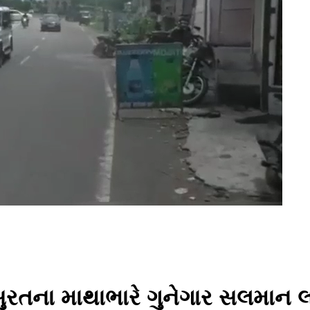
ુરતના માથાભારે ગુનેગાર સલમાન લ