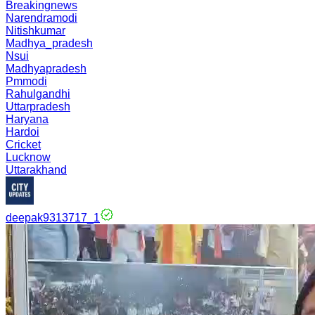
Breakingnews
Narendramodi
Nitishkumar
Madhya_pradesh
Nsui
Madhyapradesh
Pmmodi
Rahulgandhi
Uttarpradesh
Haryana
Hardoi
Cricket
Lucknow
Uttarakhand
deepak9313717_1