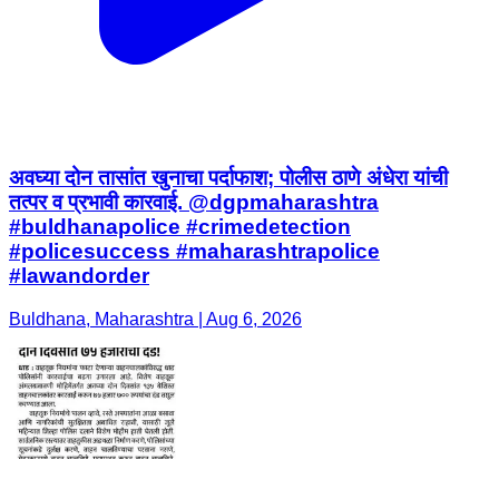
अवघ्या दोन तासांत खुनाचा पर्दाफाश; पोलीस ठाणे अंधेरा यांची
तत्पर व प्रभावी कारवाई. @dgpmaharashtra
#buldhanapolice #crimedetection
#policesuccess #maharashtrapolice
#lawandorder
Buldhana, Maharashtra | Aug 6, 2026