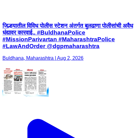
जिल्हयातील विविध पोलीस स्टेशन अंतर्गत बुलढाणा पोलीसांची अवैध
धंद्यावर कारवाई.. #BuldhanaPolice
#MissionParivartan #MaharashtraPolice
#LawAndOrder @dgpmaharashtra
Buldhana, Maharashtra | Aug 2, 2026