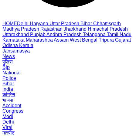
HOME
Delhi
Haryana
Uttar Pradesh
Bihar
Chhattisgarh
Madhya Pradesh
Rajasthan
Jharkhand
Himachal Pradesh
Uttarakhand
Punjab
Andhra Pradesh
Telangana
Tamil Nadu
Karnataka
Maharashtra
Assam
West Bengal
Tripura
Gujarat
Odisha
Kerala
Jansamasya
News
पुलिस
Bjp
National
Police
Bihar
India
कांग्रेस
भाजपा
Accident
Congress
Modi
Delhi
Viral
मारपीट