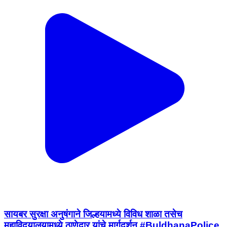
सायबर सुरक्षा अनुषंगाने जिल्हयामध्ये विविध शाळा तसेच
महाविदयालयामध्ये ठाणेदार यांचे मार्गदर्शन #BuldhanaPolice