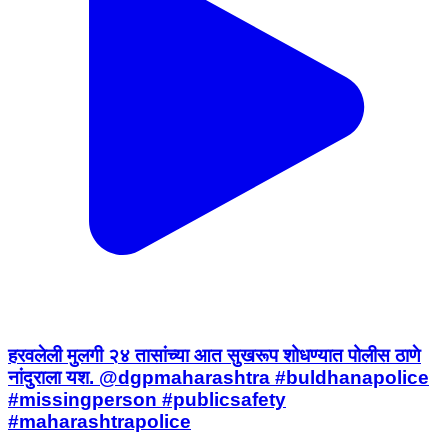
हरवलेली मुलगी २४ तासांच्या आत सुखरूप शोधण्यात पोलीस ठाणे
नांदुराला यश. @dgpmaharashtra #buldhanapolice
#missingperson #publicsafety
#maharashtrapolice