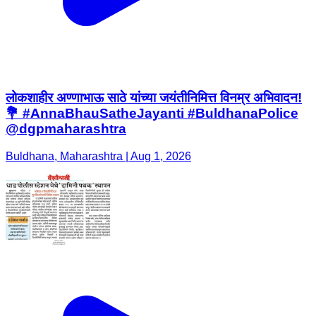
लोकशाहीर अण्णाभाऊ साठे यांच्या जयंतीनिमित्त विनम्र अभिवादन!
💐 #AnnaBhauSatheJayanti #BuldhanaPolice
@dgpmaharashtra
Buldhana, Maharashtra | Aug 1, 2026