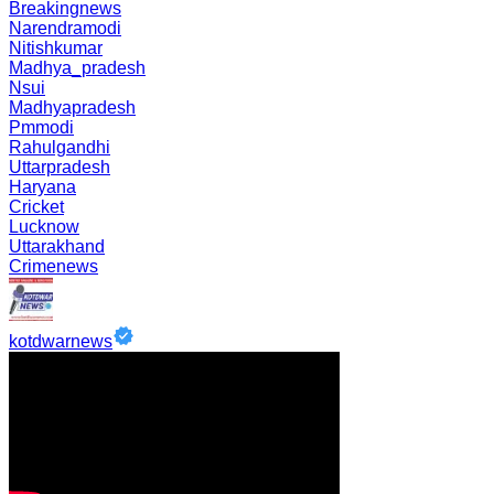
Breakingnews
Narendramodi
Nitishkumar
Madhya_pradesh
Nsui
Madhyapradesh
Pmmodi
Rahulgandhi
Uttarpradesh
Haryana
Cricket
Lucknow
Uttarakhand
Crimenews
kotdwarnews