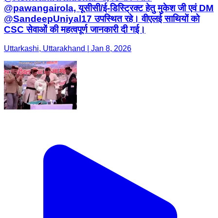
@pawangairola, यूसीसी/ई-डिस्ट्रिक्ट हेतु मुकेश जी एवं DM
@SandeepUniyal17 उपस्थित रहे। वीएलई साथियों को
CSC सेवाओं की महत्वपूर्ण जानकारी दी गई।
Uttarkashi, Uttarakhand | Jan 8, 2026