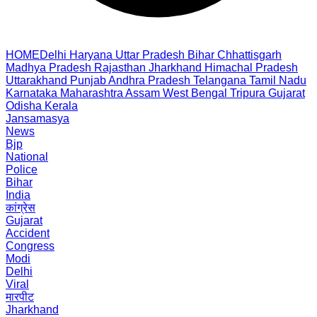
HOME
Delhi
Haryana
Uttar Pradesh
Bihar
Chhattisgarh
Madhya Pradesh
Rajasthan
Jharkhand
Himachal Pradesh
Uttarakhand
Punjab
Andhra Pradesh
Telangana
Tamil Nadu
Karnataka
Maharashtra
Assam
West Bengal
Tripura
Gujarat
Odisha
Kerala
Jansamasya
News
Bjp
National
Police
Bihar
India
कांग्रेस
Gujarat
Accident
Congress
Modi
Delhi
Viral
मारपीट
Jharkhand