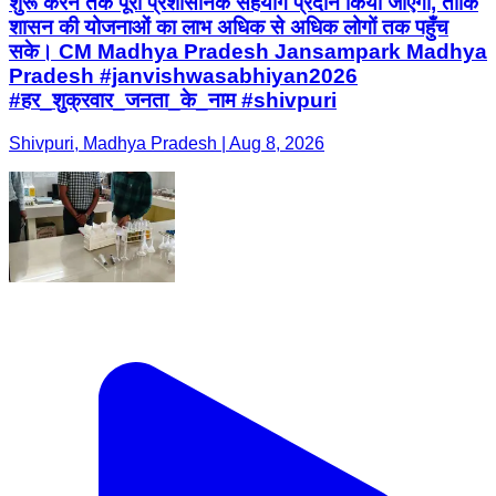
शुरू करने तक पूरा प्रशासनिक सहयोग प्रदान किया जाएगा, ताकि
शासन की योजनाओं का लाभ अधिक से अधिक लोगों तक पहुँच
सके। CM Madhya Pradesh Jansampark Madhya
Pradesh #janvishwasabhiyan2026
#हर_शुक्रवार_जनता_के_नाम #shivpuri
Shivpuri, Madhya Pradesh | Aug 8, 2026