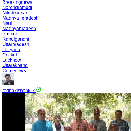
Breakingnews
Narendramodi
Nitishkumar
Madhya_pradesh
Nsui
Madhyapradesh
Pmmodi
Rahulgandhi
Uttarpradesh
Haryana
Cricket
Lucknow
Uttarakhand
Crimenews
radhakishank14