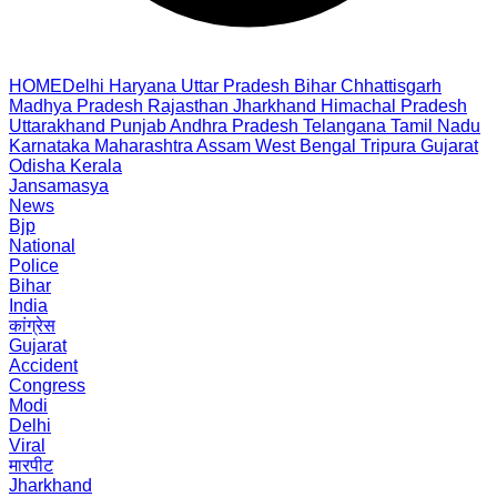
HOME
Delhi
Haryana
Uttar Pradesh
Bihar
Chhattisgarh
Madhya Pradesh
Rajasthan
Jharkhand
Himachal Pradesh
Uttarakhand
Punjab
Andhra Pradesh
Telangana
Tamil Nadu
Karnataka
Maharashtra
Assam
West Bengal
Tripura
Gujarat
Odisha
Kerala
Jansamasya
News
Bjp
National
Police
Bihar
India
कांग्रेस
Gujarat
Accident
Congress
Modi
Delhi
Viral
मारपीट
Jharkhand