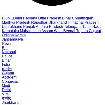
HOME
Delhi
Haryana
Uttar Pradesh
Bihar
Chhattisgarh
Madhya Pradesh
Rajasthan
Jharkhand
Himachal Pradesh
Uttarakhand
Punjab
Andhra Pradesh
Telangana
Tamil Nadu
Karnataka
Maharashtra
Assam
West Bengal
Tripura
Gujarat
Odisha
Kerala
Jansamasya
News
Bjp
National
Police
Bihar
India
कांग्रेस
Gujarat
Accident
Congress
Modi
Delhi
Viral
मारपीट
Jharkhand