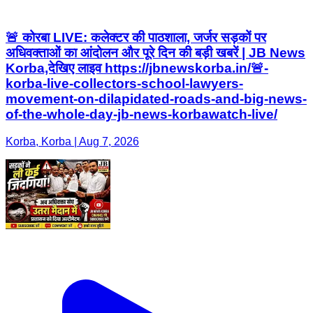
🚨 कोरबा LIVE: कलेक्टर की पाठशाला, जर्जर सड़कों पर
अधिवक्ताओं का आंदोलन और पूरे दिन की बड़ी खबरें | JB News
Korba,देखिए लाइव https://jbnewskorba.in/🚨-
korba-live-collectors-school-lawyers-
movement-on-dilapidated-roads-and-big-news-
of-the-whole-day-jb-news-korbawatch-live/
Korba, Korba | Aug 7, 2026