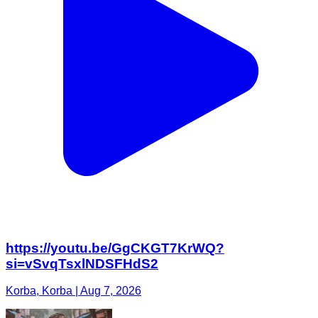
https://youtu.be/GgCKGT7KrWQ?
si=vSvqTsxlNDSFHdS2
Korba, Korba | Aug 7, 2026