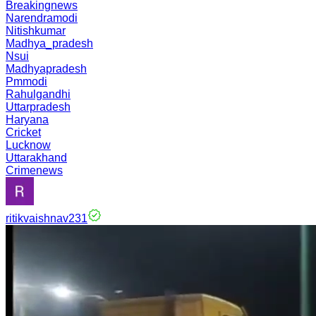
Breakingnews
Narendramodi
Nitishkumar
Madhya_pradesh
Nsui
Madhyapradesh
Pmmodi
Rahulgandhi
Uttarpradesh
Haryana
Cricket
Lucknow
Uttarakhand
Crimenews
ritikvaishnav231