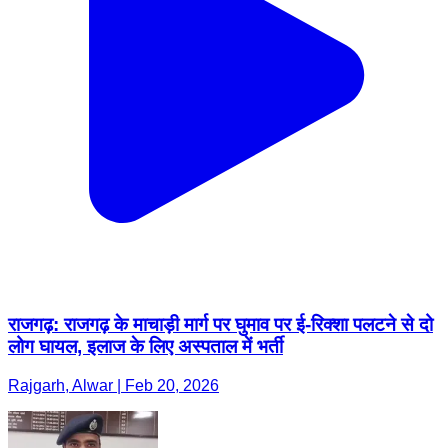
राजगढ़: राजगढ़ के माचाड़ी मार्ग पर घुमाव पर ई-रिक्शा पलटने से दो
लोग घायल, इलाज के लिए अस्पताल में भर्ती
Rajgarh, Alwar | Feb 20, 2026