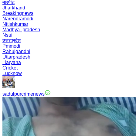
मारपीट
Jharkhand
Breakingnews
Narendramodi
Nitishkumar
Madhya_pradesh
Nsui
उत्तरप्रदेश
Pmmodi
Rahulgandhi
Uttarpradesh
Haryana
Cricket
Lucknow
sadulpurcrimenews