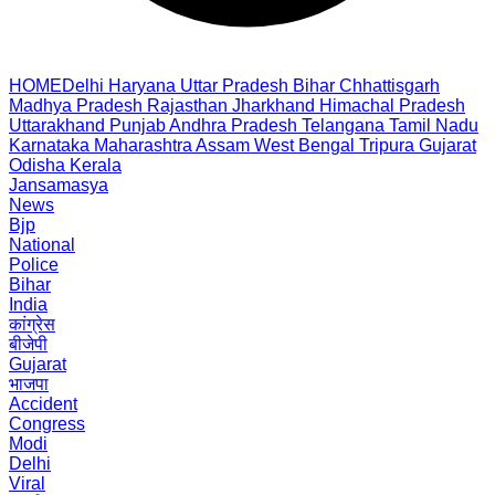
HOME
Delhi
Haryana
Uttar Pradesh
Bihar
Chhattisgarh
Madhya Pradesh
Rajasthan
Jharkhand
Himachal Pradesh
Uttarakhand
Punjab
Andhra Pradesh
Telangana
Tamil Nadu
Karnataka
Maharashtra
Assam
West Bengal
Tripura
Gujarat
Odisha
Kerala
Jansamasya
News
Bjp
National
Police
Bihar
India
कांग्रेस
बीजेपी
Gujarat
भाजपा
Accident
Congress
Modi
Delhi
Viral