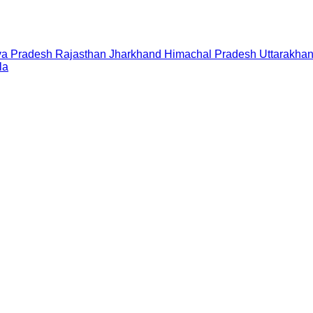
a Pradesh
Rajasthan
Jharkhand
Himachal Pradesh
Uttarakha
la