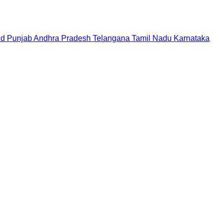
nd
Punjab
Andhra Pradesh
Telangana
Tamil Nadu
Karnataka