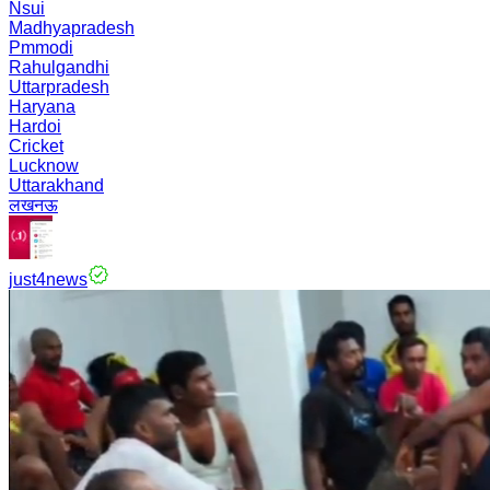
Nsui
Madhyapradesh
Pmmodi
Rahulgandhi
Uttarpradesh
Haryana
Hardoi
Cricket
Lucknow
Uttarakhand
लखनऊ
just4news