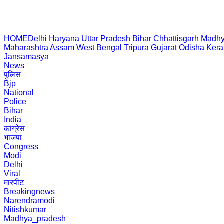
HOME
Delhi
Haryana
Uttar Pradesh
Bihar
Chhattisgarh
Madhy
Maharashtra
Assam
West Bengal
Tripura
Gujarat
Odisha
Kera
Jansamasya
News
पुलिस
Bjp
National
Police
Bihar
India
कांग्रेस
भाजपा
Congress
Modi
Delhi
Viral
मारपीट
Breakingnews
Narendramodi
Nitishkumar
Madhya_pradesh