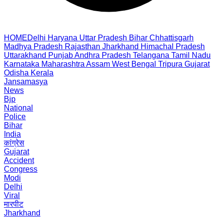
HOME
Delhi
Haryana
Uttar Pradesh
Bihar
Chhattisgarh
Madhya Pradesh
Rajasthan
Jharkhand
Himachal Pradesh
Uttarakhand
Punjab
Andhra Pradesh
Telangana
Tamil Nadu
Karnataka
Maharashtra
Assam
West Bengal
Tripura
Gujarat
Odisha
Kerala
Jansamasya
News
Bjp
National
Police
Bihar
India
कांग्रेस
Gujarat
Accident
Congress
Modi
Delhi
Viral
मारपीट
Jharkhand