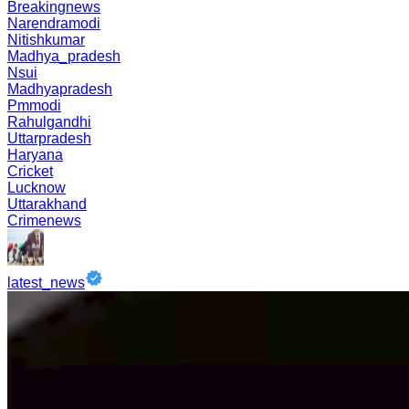
Breakingnews
Narendramodi
Nitishkumar
Madhya_pradesh
Nsui
Madhyapradesh
Pmmodi
Rahulgandhi
Uttarpradesh
Haryana
Cricket
Lucknow
Uttarakhand
Crimenews
latest_news