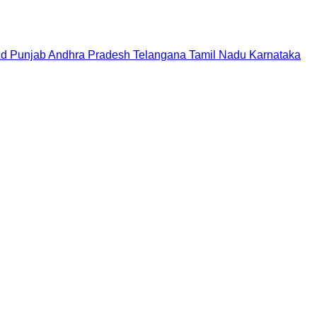
nd
Punjab
Andhra Pradesh
Telangana
Tamil Nadu
Karnataka