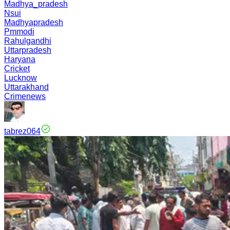
Madhya_pradesh
Nsui
Madhyapradesh
Pmmodi
Rahulgandhi
Uttarpradesh
Haryana
Cricket
Lucknow
Uttarakhand
Crimenews
tabrez064