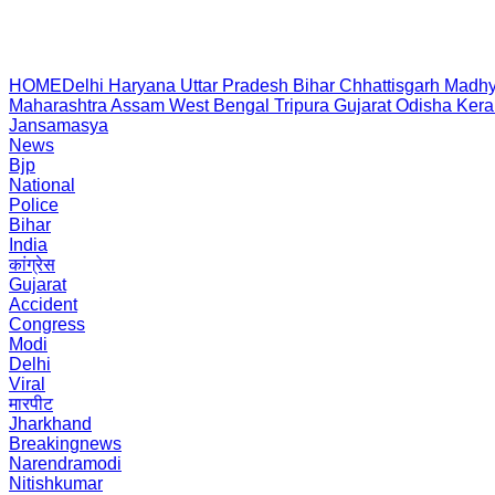
HOME
Delhi
Haryana
Uttar Pradesh
Bihar
Chhattisgarh
Madhy
Maharashtra
Assam
West Bengal
Tripura
Gujarat
Odisha
Kera
Jansamasya
News
Bjp
National
Police
Bihar
India
कांग्रेस
Gujarat
Accident
Congress
Modi
Delhi
Viral
मारपीट
Jharkhand
Breakingnews
Narendramodi
Nitishkumar