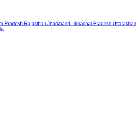
a Pradesh
Rajasthan
Jharkhand
Himachal Pradesh
Uttarakha
la