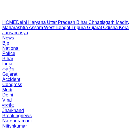
HOME
Delhi
Haryana
Uttar Pradesh
Bihar
Chhattisgarh
Madhy
Maharashtra
Assam
West Bengal
Tripura
Gujarat
Odisha
Kera
Jansamasya
News
Bjp
National
Police
Bihar
India
कांग्रेस
Gujarat
Accident
Congress
Modi
Delhi
Viral
मारपीट
Jharkhand
Breakingnews
Narendramodi
Nitishkumar