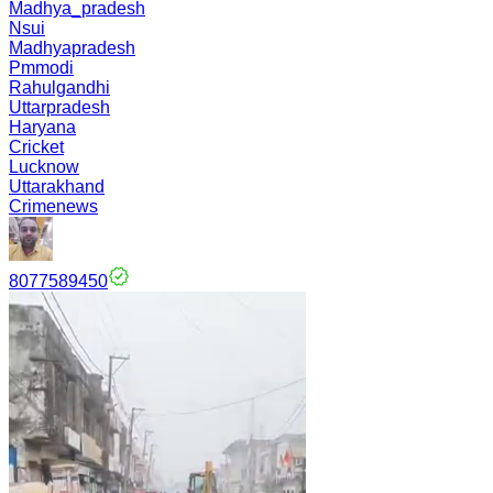
Madhya_pradesh
Nsui
Madhyapradesh
Pmmodi
Rahulgandhi
Uttarpradesh
Haryana
Cricket
Lucknow
Uttarakhand
Crimenews
8077589450