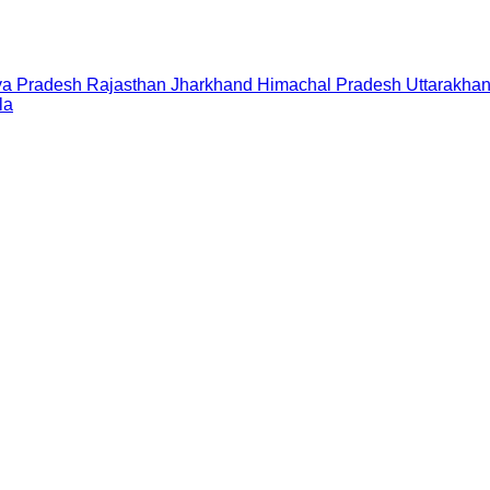
a Pradesh
Rajasthan
Jharkhand
Himachal Pradesh
Uttarakha
la