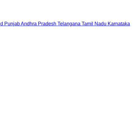
nd
Punjab
Andhra Pradesh
Telangana
Tamil Nadu
Karnataka