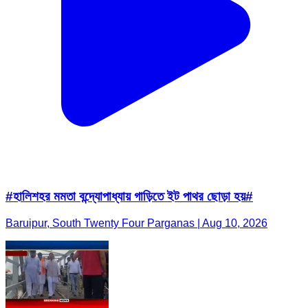
#হালিশহর মমতা বন্দ্যোপাধ্যায় গাড়িতে ইট পাথর ছোড়া হয়#
Baruipur, South Twenty Four Parganas | Aug 10, 2026