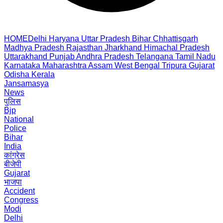
HOME
Delhi
Haryana
Uttar Pradesh
Bihar
Chhattisgarh
Madhya Pradesh
Rajasthan
Jharkhand
Himachal Pradesh
Uttarakhand
Punjab
Andhra Pradesh
Telangana
Tamil Nadu
Karnataka
Maharashtra
Assam
West Bengal
Tripura
Gujarat
Odisha
Kerala
Jansamasya
News
पुलिस
Bjp
National
Police
Bihar
India
कांग्रेस
बीजेपी
Gujarat
भाजपा
Accident
Congress
Modi
Delhi