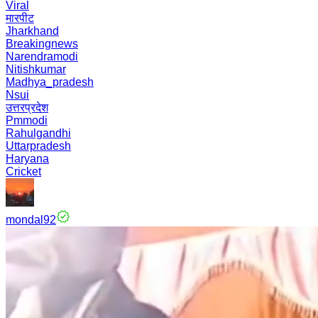
Viral
मारपीट
Jharkhand
Breakingnews
Narendramodi
Nitishkumar
Madhya_pradesh
Nsui
उत्तरप्रदेश
Pmmodi
Rahulgandhi
Uttarpradesh
Haryana
Cricket
mondal92