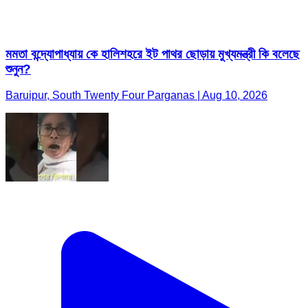
মমতা বন্দ্যোপাধ্যায় কে হালিশহরে ইট পাথর ছোড়ায় মুখ্যমন্ত্রী কি বলেছে
শুনুন?
Baruipur, South Twenty Four Parganas | Aug 10, 2026