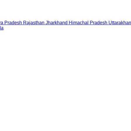
a Pradesh
Rajasthan
Jharkhand
Himachal Pradesh
Uttarakha
la