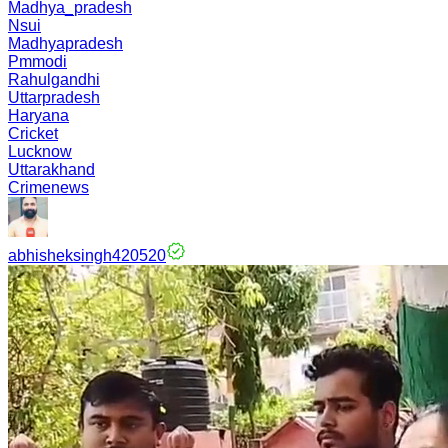
Madhya_pradesh
Nsui
Madhyapradesh
Pmmodi
Rahulgandhi
Uttarpradesh
Haryana
Cricket
Lucknow
Uttarakhand
Crimenews
abhisheksingh420520