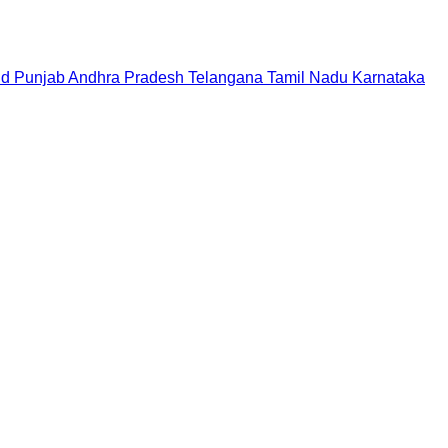
nd
Punjab
Andhra Pradesh
Telangana
Tamil Nadu
Karnataka