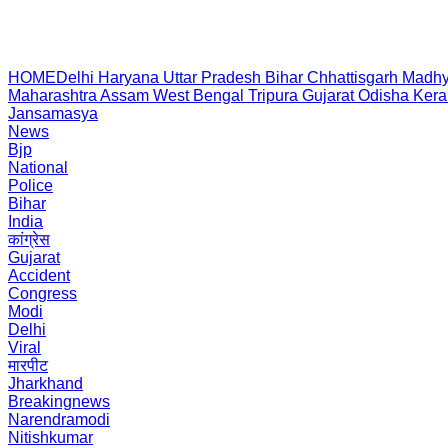
HOME
Delhi
Haryana
Uttar Pradesh
Bihar
Chhattisgarh
Madhy
Maharashtra
Assam
West Bengal
Tripura
Gujarat
Odisha
Kera
Jansamasya
News
Bjp
National
Police
Bihar
India
कांग्रेस
Gujarat
Accident
Congress
Modi
Delhi
Viral
मारपीट
Jharkhand
Breakingnews
Narendramodi
Nitishkumar