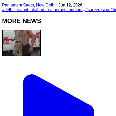
Parliament Street, New Delhi
|
Jun 12, 2026
#
delhifire
#
tughlakabad
#
realheroes
#
humanity
#
sareerescue
#
d
MORE NEWS