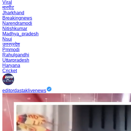
Viral
मारपीट
Jharkhand
Breakingnews
Narendramodi
Nitishkumar
Madhya_pradesh
Nsui
उत्तरप्रदेश
Pmmodi
Rahulgandhi
Uttarpradesh
Haryana
Cricket
editordastaklivenews