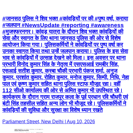
#जानसठ पुलिस ने शिव भक्त #कांवड़ियों पर की #पुष्प वर्षा, कराया
#जलपान #NewsUpdate #reporting #awareness
#मुजफ्फरनगर। कांवड़ यात्रा के दौरान शिव भक्त कांवड़ियों की
सेवा और स्वागत के लिए थाना जानसठ पुलिस की ओर से विशेष
आयोजन किया गया। पुलिसकर्मियों ने कांवड़ियों पर पुष्प वर्षा कर
उनका स्वागत किया तथा उन्हें जलपान कराया। पुलिस के इस सेवा
भाव से कांवड़ियों में उत्साह देखने को मिला। इस अवसर पर थाना
प्रभारी विनोद कुमार सिंह के नेतृत्व में एसएसआई रामबीर सिंह,
एसआई सतीश कुमार, कस्बा चौकी प्रभारी पंकज शर्मा, अनुज
कुमार, प्रशांत कुमार, रोहित कुमार, मनोज कुमार, सिम्पी, निधि, नेहा
पाल एवं कृष्ण कुमार सहित थाना पुलिस स्टाफ मौजूद रहा। वहीं
112 सीओ कार्यालय की ओर से अमित कुमार भी उपस्थित रहे।
कार्यक्रम के दौरान ग्राम राजपुर कला के पूर्व प्रधान रवि चौधरी एवं
बंटी सिंह तहसील सहित अन्य लोग भी मौजूद रहे। पुलिसकर्मियों ने
कांवड़ियों की सुविधा और सुरक्षा का विशेष ध्यान रखते
Parliament Street, New Delhi | Aug 10, 2026