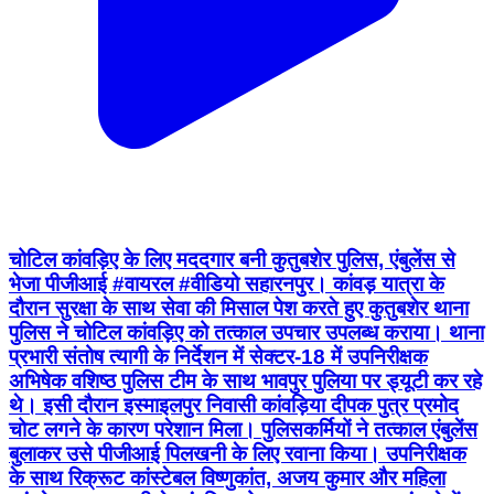
चोटिल कांवड़िए के लिए मददगार बनी कुतुबशेर पुलिस, एंबुलेंस से
भेजा पीजीआई #वायरल #वीडियो सहारनपुर। कांवड़ यात्रा के
दौरान सुरक्षा के साथ सेवा की मिसाल पेश करते हुए कुतुबशेर थाना
पुलिस ने चोटिल कांवड़िए को तत्काल उपचार उपलब्ध कराया। थाना
प्रभारी संतोष त्यागी के निर्देशन में सेक्टर-18 में उपनिरीक्षक
अभिषेक वशिष्ठ पुलिस टीम के साथ भावपुर पुलिया पर ड्यूटी कर रहे
थे। इसी दौरान इस्माइलपुर निवासी कांवड़िया दीपक पुत्र प्रमोद
चोट लगने के कारण परेशान मिला। पुलिसकर्मियों ने तत्काल एंबुलेंस
बुलाकर उसे पीजीआई पिलखनी के लिए रवाना किया। उपनिरीक्षक
के साथ रिक्रूट कांस्टेबल विष्णुकांत, अजय कुमार और महिला