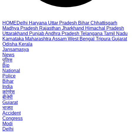
HOME
Delhi
Haryana
Uttar Pradesh
Bihar
Chhattisgarh
Madhya Pradesh
Rajasthan
Jharkhand
Himachal Pradesh
Uttarakhand
Punjab
Andhra Pradesh
Telangana
Tamil Nadu
Karnataka
Maharashtra
Assam
West Bengal
Tripura
Gujarat
Odisha
Kerala
Jansamasya
News
पुलिस
Bjp
National
Police
Bihar
India
कांग्रेस
बीजेपी
Gujarat
भाजपा
Accident
Congress
Modi
Delhi