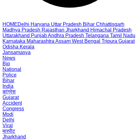
HOME
Delhi
Haryana
Uttar Pradesh
Bihar
Chhattisgarh
Madhya Pradesh
Rajasthan
Jharkhand
Himachal Pradesh
Uttarakhand
Punjab
Andhra Pradesh
Telangana
Tamil Nadu
Karnataka
Maharashtra
Assam
West Bengal
Tripura
Gujarat
Odisha
Kerala
Jansamasya
News
Bjp
National
Police
Bihar
India
कांग्रेस
Gujarat
Accident
Congress
Modi
Delhi
Viral
मारपीट
Jharkhand