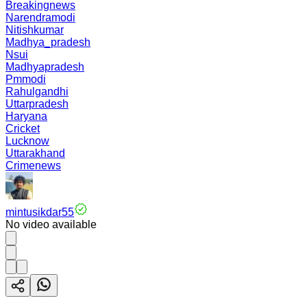
Breakingnews
Narendramodi
Nitishkumar
Madhya_pradesh
Nsui
Madhyapradesh
Pmmodi
Rahulgandhi
Uttarpradesh
Haryana
Cricket
Lucknow
Uttarakhand
Crimenews
mintusikdar55
No video available