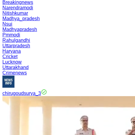
Breakingnews
Narendramodi
Nitishkumar
Madhya_pradesh
Nsui
Madhyapradesh
Pmmodi
Rahulgandhi
Uttarpradesh
Haryana
Cricket
Lucknow
Uttarakhand
Crimenews
chirugoudsurya_3