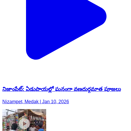
నిజాంపేట్: ఏడుపాయల్లో ఘనంగా వణదుర్గమాత పూజలు
Nizampet, Medak | Jan 10, 2026