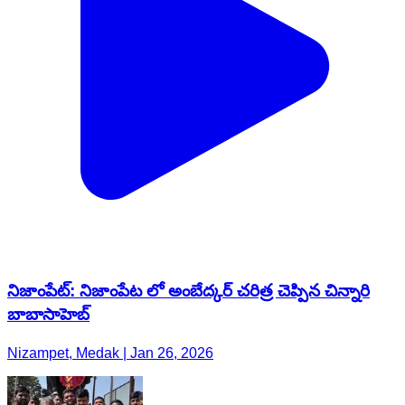
నిజాంపేట్: నిజాంపేట లో అంబేద్కర్ చరిత్ర చెప్పిన చిన్నారి
బాబాసాహెబ్
Nizampet, Medak | Jan 26, 2026