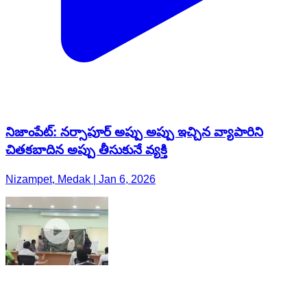
నిజాంపేట్: నర్సాపూర్ అప్పు అప్పు ఇచ్చిన వ్యాపారిని
చితకబాదిన అప్పు తీసుకునే వ్యక్తి
Nizampet, Medak | Jan 6, 2026