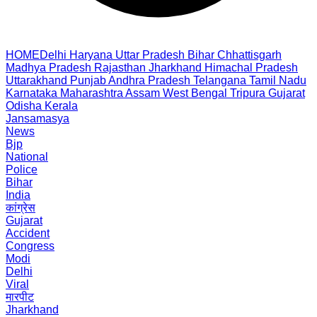
HOME
Delhi
Haryana
Uttar Pradesh
Bihar
Chhattisgarh
Madhya Pradesh
Rajasthan
Jharkhand
Himachal Pradesh
Uttarakhand
Punjab
Andhra Pradesh
Telangana
Tamil Nadu
Karnataka
Maharashtra
Assam
West Bengal
Tripura
Gujarat
Odisha
Kerala
Jansamasya
News
Bjp
National
Police
Bihar
India
कांग्रेस
Gujarat
Accident
Congress
Modi
Delhi
Viral
मारपीट
Jharkhand