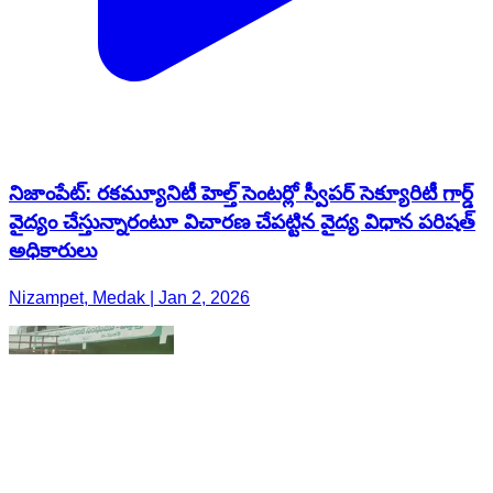
నిజాంపేట్: రకమ్యూనిటీ హెల్త్ సెంటర్లో స్వీపర్ సెక్యూరిటీ గార్డ్
వైద్యం చేస్తున్నారంటూ విచారణ చేపట్టిన వైద్య విధాన పరిషత్
అధికారులు
Nizampet, Medak | Jan 2, 2026