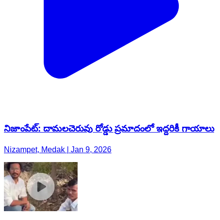
నిజాంపేట్: దామలచెరువు రోడ్డు ప్రమాదంలో ఇద్దరికీ గాయాలు
Nizampet, Medak | Jan 9, 2026