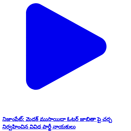
నిజాంపేట్: మెదక్ ముసాయిదా ఓటర్ జాబితా పై చర్చ
నిర్వహించిన వివిధ పార్టీ నాయకులు