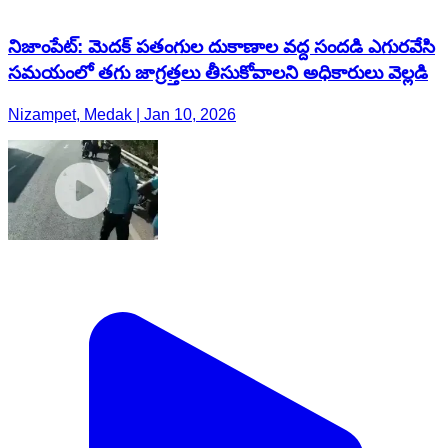
నిజాంపేట్: మెదక్ పతంగుల దుకాణాల వద్ద సందడి ఎగురవేసి
సమయంలో తగు జాగ్రత్తలు తీసుకోవాలని అధికారులు వెల్లడి
Nizampet, Medak | Jan 10, 2026