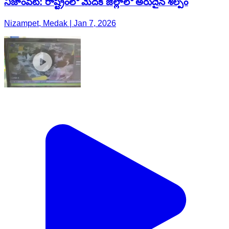
నిజాంపేట్: రాష్ట్రంలో మెదక్ జిల్లాలో అరుదైన శిల్పం
Nizampet, Medak | Jan 7, 2026