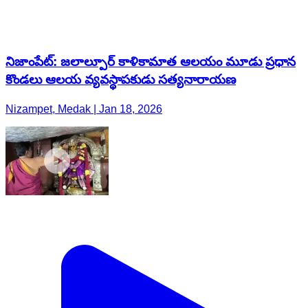
నిజాంపేట్: జలాల్పూర్ కాళికామాత ఆలయం మూడు ప్రధాన
కొండలు ఆలయ వ్యవస్థాపకుడు సత్యనారాయణ
Nizampet, Medak | Jan 18, 2026