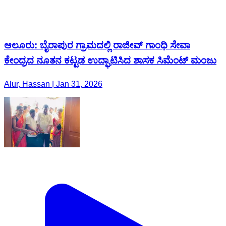
ಆಲೂರು: ಬೈರಾಪುರ ಗ್ರಾಮದಲ್ಲಿ ರಾಜೀವ್ ಗಾಂಧಿ ಸೇವಾ
ಕೇಂದ್ರದ ನೂತನ ಕಟ್ಟಡ ಉದ್ಘಾಟಿಸಿದ ಶಾಸಕ ಸಿಮೆಂಟ್ ಮಂಜು
Alur, Hassan | Jan 31, 2026