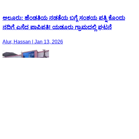
ಆಲೂರು: ಹೆಂಡತಿಯ ನಡತೆಯ ಬಗ್ಗೆ ಸಂಶಯ ಪತ್ನಿ ಕೊಂದು
ನದಿಗೆ ಎಸೆದ ಪಾಪಿಪತಿ! ಯಡೂರು ಗ್ರಾಮದಲ್ಲಿ ಘಟನೆ
Alur, Hassan | Jan 13, 2026