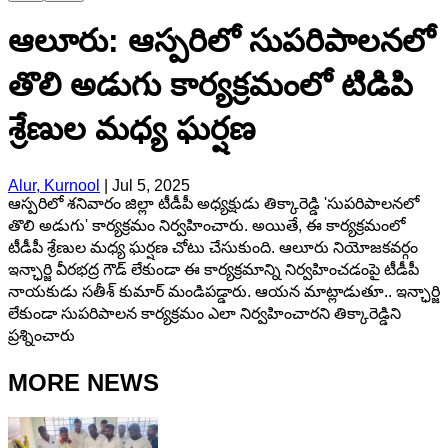
ఆలూరు: ఆస్పరిలో సుపరిపాలనలో
తొలి అడుగు కార్యక్రమంలో టిడిపి
శ్రేణుల మధ్య ఘర్షణ
Alur, Kurnool
|
Jul 5, 2025
ఆస్పరిలో శనివారం జిల్లా టీడీపీ అధ్యక్షుడు తిక్కారెడ్డి 'సుపరిపాలనలో
తొలి అడుగు' కార్యక్రమం నిర్వహించారు. అయితే, ఈ కార్యక్రమంలో
టీడీపీ శ్రేణుల మధ్య ఘర్షణ చోటు చేసుకుంది. ఆలూరు నియోజకవర్గం
ఇన్ఛార్జి వీరభద్ర గౌడ్ లేకుండా ఈ కార్యక్రమాన్ని నిర్వహించడంపై టీడీపీ
నాయకుడు సతీశ్ కుమార్ మండిపడ్డారు. ఆయన మాట్లాడుతూ.. ఇన్ఛార్జి
లేకుండా సుపరిపాలన కార్యక్రమం ఎలా నిర్వహించారని తిక్కారెడ్డిని
ప్రశ్నించారు
MORE NEWS