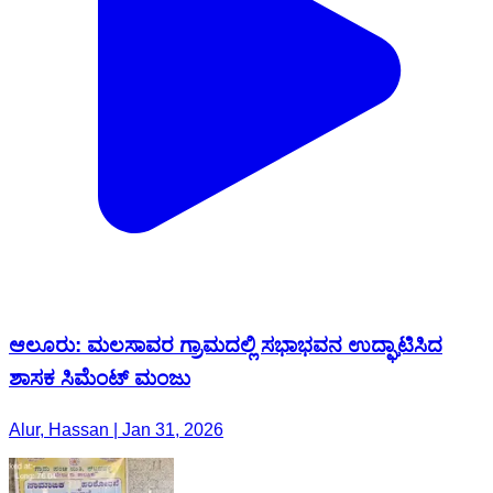
ಆಲೂರು: ಮಲಸಾವರ ಗ್ರಾಮದಲ್ಲಿ ಸಭಾಭವನ ಉದ್ಘಾಟಿಸಿದ
ಶಾಸಕ ಸಿಮೆಂಟ್ ಮಂಜು
Alur, Hassan | Jan 31, 2026