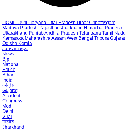
HOME
Delhi
Haryana
Uttar Pradesh
Bihar
Chhattisgarh
Madhya Pradesh
Rajasthan
Jharkhand
Himachal Pradesh
Uttarakhand
Punjab
Andhra Pradesh
Telangana
Tamil Nadu
Karnataka
Maharashtra
Assam
West Bengal
Tripura
Gujarat
Odisha
Kerala
Jansamasya
News
Bjp
National
Police
Bihar
India
कांग्रेस
Gujarat
Accident
Congress
Modi
Delhi
Viral
मारपीट
Jharkhand