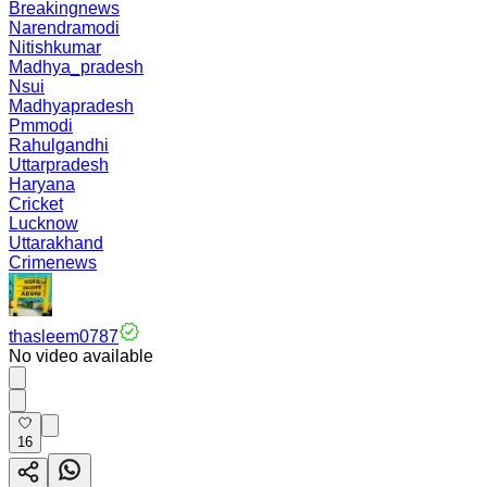
Breakingnews
Narendramodi
Nitishkumar
Madhya_pradesh
Nsui
Madhyapradesh
Pmmodi
Rahulgandhi
Uttarpradesh
Haryana
Cricket
Lucknow
Uttarakhand
Crimenews
thasleem0787
No video available
16