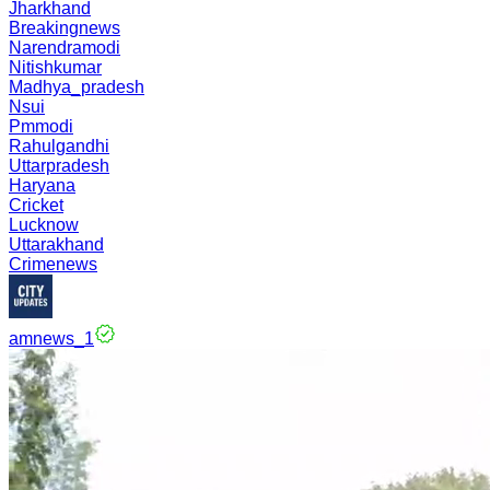
Jharkhand
Breakingnews
Narendramodi
Nitishkumar
Madhya_pradesh
Nsui
Pmmodi
Rahulgandhi
Uttarpradesh
Haryana
Cricket
Lucknow
Uttarakhand
Crimenews
amnews_1