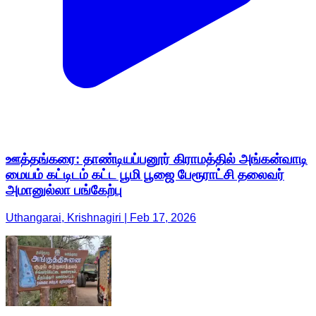
ஊத்தங்கரை: தாண்டியப்பனூர் கிராமத்தில் அங்கன்வாடி
மையம் கட்டிடம் கட்ட பூமி பூஜை பேரூராட்சி தலைவர்
அமானுல்லா பங்கேற்பு
Uthangarai, Krishnagiri | Feb 17, 2026