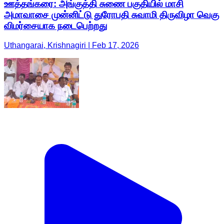
ஊத்தங்கரை: அங்குத்தி சுணை பகுதியில் மாசி
அமாவாசை முன்னிட்டு துரோபதி சுவாமி திருவிழா வெகு
விமர்சையாக நடைபெற்றது
Uthangarai, Krishnagiri | Feb 17, 2026