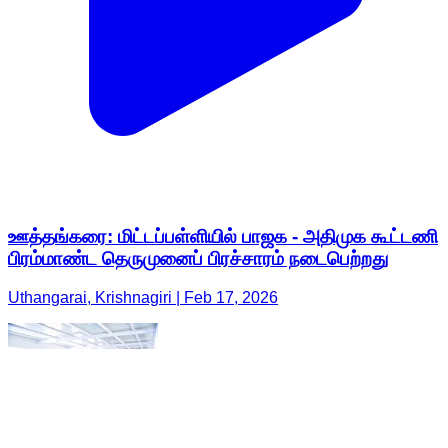
ஊத்தங்கரை: மிட்டப்பள்ளியில் பாஜக - அதிமுக கூட்டணி
பிரம்மாண்ட தெருமுனைப் பிரச்சாரம் நடைபெற்றது
Uthangarai, Krishnagiri | Feb 17, 2026