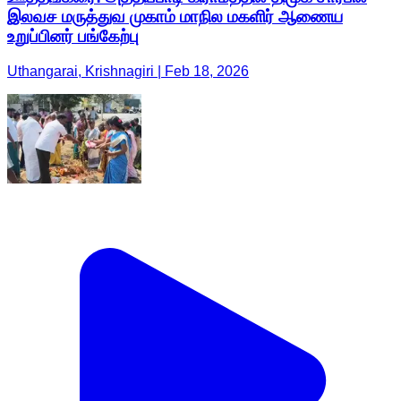
இலவச மருத்துவ முகாம் மாநில மகளிர் ஆணைய
உறுப்பினர் பங்கேற்பு
Uthangarai, Krishnagiri | Feb 18, 2026