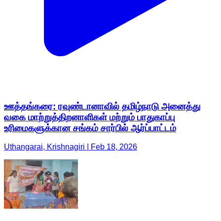
ஊத்தங்கரை: ரவுண்டானாவில் தமிழ்நாடு அனைத்து
வகை மாற்றுத்திறனாளிகள் மற்றும் பாதுகாப்பு
உரிமைகளுக்கான சங்கம் சார்பில் ஆர்ப்பாட்டம்
Uthangarai, Krishnagiri | Feb 18, 2026