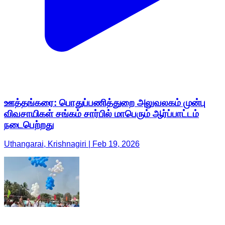
ஊத்தங்கரை: பொதுப்பணித்துறை அலுவலகம் முன்பு
விவசாயிகள் சங்கம் சார்பில் மாபெரும் ஆர்ப்பாட்டம்
நடைபெற்றது
Uthangarai, Krishnagiri | Feb 19, 2026