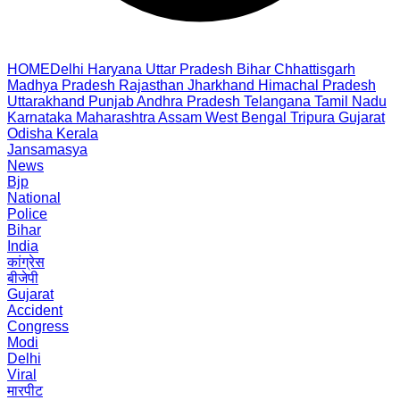
HOME
Delhi
Haryana
Uttar Pradesh
Bihar
Chhattisgarh
Madhya Pradesh
Rajasthan
Jharkhand
Himachal Pradesh
Uttarakhand
Punjab
Andhra Pradesh
Telangana
Tamil Nadu
Karnataka
Maharashtra
Assam
West Bengal
Tripura
Gujarat
Odisha
Kerala
Jansamasya
News
Bjp
National
Police
Bihar
India
कांग्रेस
बीजेपी
Gujarat
Accident
Congress
Modi
Delhi
Viral
मारपीट