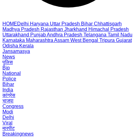
HOME
Delhi
Haryana
Uttar Pradesh
Bihar
Chhattisgarh
Madhya Pradesh
Rajasthan
Jharkhand
Himachal Pradesh
Uttarakhand
Punjab
Andhra Pradesh
Telangana
Tamil Nadu
Karnataka
Maharashtra
Assam
West Bengal
Tripura
Gujarat
Odisha
Kerala
Jansamasya
News
पुलिस
Bjp
National
Police
Bihar
India
कांग्रेस
भाजपा
Congress
Modi
Delhi
Viral
मारपीट
Breakingnews