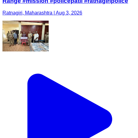
Range #mission #policepatil #ratnagiripolice
Ratnagiri, Maharashtra | Aug 3, 2026