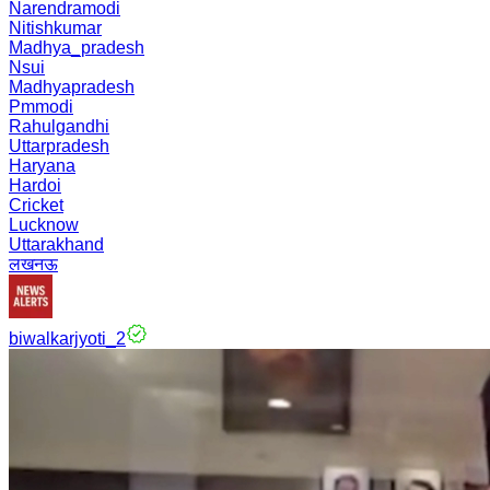
Narendramodi
Nitishkumar
Madhya_pradesh
Nsui
Madhyapradesh
Pmmodi
Rahulgandhi
Uttarpradesh
Haryana
Hardoi
Cricket
Lucknow
Uttarakhand
लखनऊ
biwalkarjyoti_2