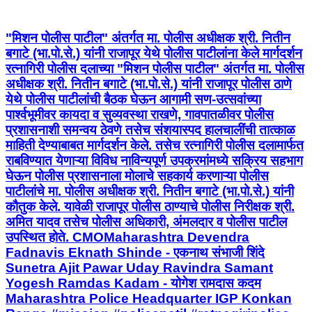
"मिशन पोलीस पाटील" अंतर्गत मा. पोलीस अधीक्षक श्री. नितीन
बगाटे (भा.पो.से.) यांनी राजापूर येथे पोलीस पाटीलांना केले मार्गदर्शन
रत्नागिरी पोलीस दलाच्या "मिशन पोलीस पाटील" अंतर्गत मा. पोलीस
अधीक्षक श्री. नितीन बगाटे (भा.पो.से.) यांनी राजापूर पोलीस ठाणे
येथे पोलीस पाटीलांची बैठक घेऊन आगामी सण-उत्सवांच्या
पार्श्वभूमीवर कायदा व सुव्यवस्था राखणे, गावपातळीवर पोलीस
प्रशासनाशी समन्वय ठेवणे तसेच संशयास्पद हालचालींची तात्काळ
माहिती देण्याबाबत मार्गदर्शन केले. तसेच रत्नागिरी पोलीस दलामार्फत
राबविण्यात येणाऱ्या विविध नाविन्यपूर्ण उपक्रमांमध्ये सक्रिय सहभाग
घेऊन पोलीस प्रशासनाला मोलाचे सहकार्य करणाऱ्या पोलीस
पाटीलांचे मा. पोलीस अधीक्षक श्री. नितीन बगाटे (भा.पो.से.) यांनी
कौतुक केले. यावेळी राजापूर पोलीस ठाण्याचे पोलीस निरीक्षक श्री.
अमित यादव तसेच पोलीस अधिकारी, अंमलदार व पोलीस पाटील
उपस्थित होते. CMOMaharashtra Devendra
Fadnavis Eknath Shinde - एकनाथ संभाजी शिंदे
Sunetra Ajit Pawar Uday Ravindra Samant
Yogesh Ramdas Kadam - योगेश रामदास कदम
Maharashtra Police Headquarter IGP Konkan