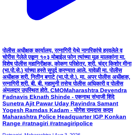
पोलीस अधीक्षक कार्यालय, रत्नागिरी येथे नागरिकांचे हरवलेले व
चोरीस गेलेले एकूण १०३ मोबाईल फोन त्यांच्या मूळ मालकांना मा.
विशेष पोलीस महानिरीक्षक, कोकण परिक्षेत्र, श्री. चंद्र किशोर मीना
(भा.पो.से.) यांच्या हस्ते सुपूर्द करण्यात आले. यावेळी मा. पोलीस
अधीक्षक श्री. नितीन बगाटे (भा.पो.से.), मा. अपर पोलीस अधीक्षक,
रत्नागिरी श्री. बी. बी. महामुनी तसेच पोलीस अधिकारी व पोलीस
अंमलदार उपस्थित होते. CMOMaharashtra Devendra
Fadnavis Eknath Shinde - एकनाथ संभाजी शिंदे
Sunetra Ajit Pawar Uday Ravindra Samant
Yogesh Ramdas Kadam - योगेश रामदास कदम
Maharashtra Police Headquarter IGP Konkan
Range #ratnagiri #ratnagiripolice