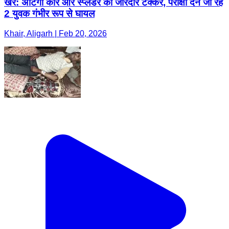
खैर: अर्टिगा कार और स्प्लेंडर की जोरदार टक्कर, परीक्षा देने जा रहे
2 युवक गंभीर रूप से घायल
Khair, Aligarh | Feb 20, 2026