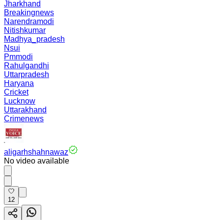
Jharkhand
Breakingnews
Narendramodi
Nitishkumar
Madhya_pradesh
Nsui
Pmmodi
Rahulgandhi
Uttarpradesh
Haryana
Cricket
Lucknow
Uttarakhand
Crimenews
aligarhshahnawaz
No video available
12