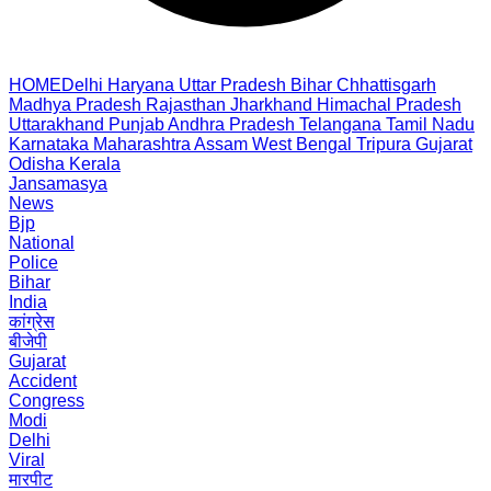
HOME
Delhi
Haryana
Uttar Pradesh
Bihar
Chhattisgarh
Madhya Pradesh
Rajasthan
Jharkhand
Himachal Pradesh
Uttarakhand
Punjab
Andhra Pradesh
Telangana
Tamil Nadu
Karnataka
Maharashtra
Assam
West Bengal
Tripura
Gujarat
Odisha
Kerala
Jansamasya
News
Bjp
National
Police
Bihar
India
कांग्रेस
बीजेपी
Gujarat
Accident
Congress
Modi
Delhi
Viral
मारपीट