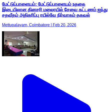
மேட்டுப்பாளையம்: மேட்டுப்பாளையம் உதகை
இடையிலான தினசரி மலைரயில் சேவை கட்டணம் ஐந்து
சதவீதம் அதிகரிப்பு ரயில்வே நிர்வாகம் தகவல்
Mettupalayam, Coimbatore | Feb 20, 2026