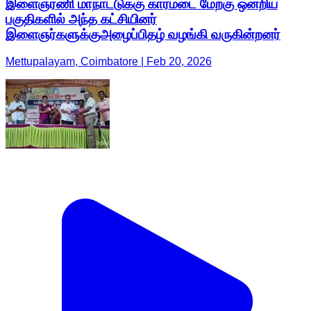
இளைஞரணி மாநாட்டுக்கு காரமடை மேற்கு ஒன்றிய
பகுதிகளில் அந்த கட்சியினர்
இளைஞர்களுக்குஅழைப்பிதழ் வழங்கி வருகின்றனர்
Mettupalayam, Coimbatore | Feb 20, 2026