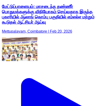
மேட்டுப்பாளையம்: மாசடைந்த தண்ணீர்
பொதுமக்களுக்கு விநியோகம் செய்வதாக இருந்த
புகாரியில் ஆலாங் கொம்பு பகுதியில் எம்எல்ஏ மற்றும்
கூடுதல் ஆட்சியர் ஆய்வு
Mettupalayam, Coimbatore | Feb 20, 2026