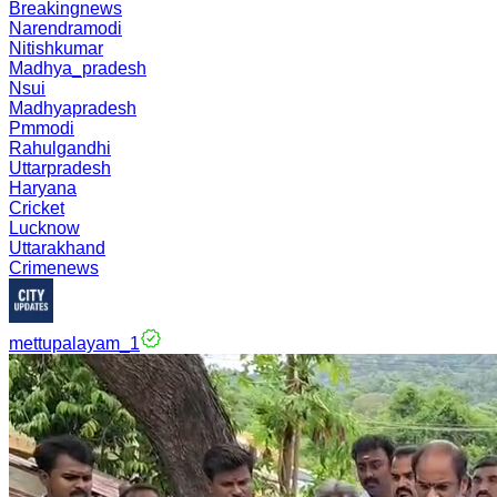
Breakingnews
Narendramodi
Nitishkumar
Madhya_pradesh
Nsui
Madhyapradesh
Pmmodi
Rahulgandhi
Uttarpradesh
Haryana
Cricket
Lucknow
Uttarakhand
Crimenews
mettupalayam_1