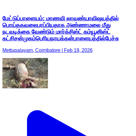
மேட்டுப்பாளையம்: மாணவி லாவண்யாவிஷயத்தில்
பொய்தகவலைபரப்பியதாக அண்ணாமலை மீது
நடவடிக்கை வேண்டும் மார்க்சிஸ்ட் கம்யூனிஸ்ட்
கட்சிசன்முகம்பெரியநாயக்கன்பாளையத்தில்பேச்சு
Mettupalayam, Coimbatore | Feb 19, 2026