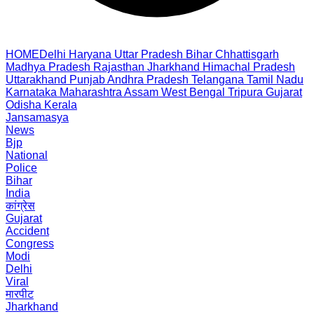
HOME
Delhi
Haryana
Uttar Pradesh
Bihar
Chhattisgarh
Madhya Pradesh
Rajasthan
Jharkhand
Himachal Pradesh
Uttarakhand
Punjab
Andhra Pradesh
Telangana
Tamil Nadu
Karnataka
Maharashtra
Assam
West Bengal
Tripura
Gujarat
Odisha
Kerala
Jansamasya
News
Bjp
National
Police
Bihar
India
कांग्रेस
Gujarat
Accident
Congress
Modi
Delhi
Viral
मारपीट
Jharkhand