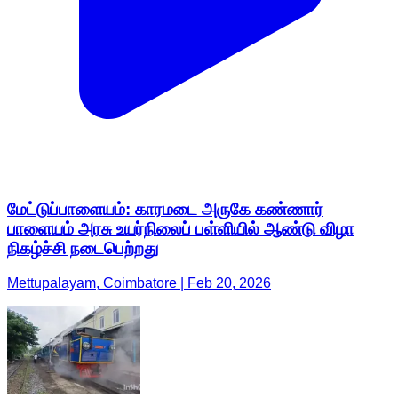
மேட்டுப்பாளையம்: காரமடை அருகே கண்ணார்
பாளையம் அரசு உயர்நிலைப் பள்ளியில் ஆண்டு விழா
நிகழ்ச்சி நடைபெற்றது
Mettupalayam, Coimbatore | Feb 20, 2026