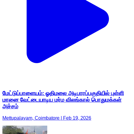
மேட்டுப்பாளையம்: ஓதிமலை அடிபாரப்பகுதியில் புள்ளி
மானை வேட்டையாடிய மர்ம விலங்கால் பொதுமக்கள்
அச்சம்
Mettupalayam, Coimbatore | Feb 19, 2026