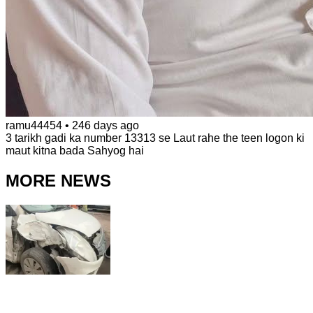
ramu44454
•
246 days ago
3 tarikh gadi ka number 13313 se Laut rahe the teen logon ki
maut kitna bada Sahyog hai
MORE NEWS