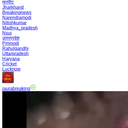
मारपीट
Jharkhand
Breakingnews
Narendramodi
Nitishkumar
Madhya_pradesh
Nsui
उत्तरप्रदेश
Pmmodi
Rahulgandhi
Uttarpradesh
Haryana
Cricket
Lucknow
jaurabreaking