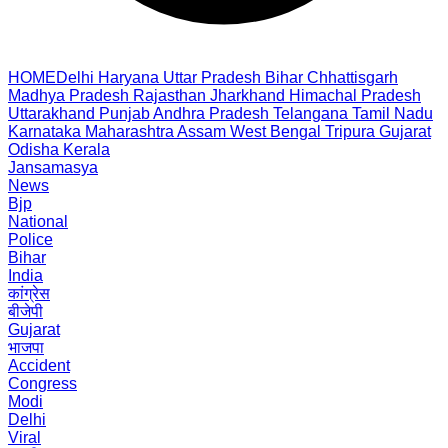
HOME
Delhi
Haryana
Uttar Pradesh
Bihar
Chhattisgarh
Madhya Pradesh
Rajasthan
Jharkhand
Himachal Pradesh
Uttarakhand
Punjab
Andhra Pradesh
Telangana
Tamil Nadu
Karnataka
Maharashtra
Assam
West Bengal
Tripura
Gujarat
Odisha
Kerala
Jansamasya
News
Bjp
National
Police
Bihar
India
कांग्रेस
बीजेपी
Gujarat
भाजपा
Accident
Congress
Modi
Delhi
Viral