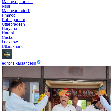
Madhya_pradesh
Nsui
Madhyapradesh
Pmmodi
Rahulgandhi
Uttarpradesh
Haryana
Hardoi
Cricket
Lucknow
Uttarakhand
editor.sikarsandesh