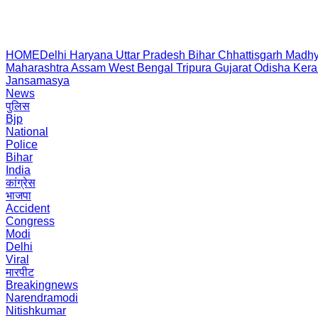
HOME
Delhi
Haryana
Uttar Pradesh
Bihar
Chhattisgarh
Madhy
Maharashtra
Assam
West Bengal
Tripura
Gujarat
Odisha
Kera
Jansamasya
News
पुलिस
Bjp
National
Police
Bihar
India
कांग्रेस
भाजपा
Accident
Congress
Modi
Delhi
Viral
मारपीट
Breakingnews
Narendramodi
Nitishkumar