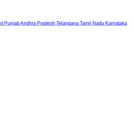
nd
Punjab
Andhra Pradesh
Telangana
Tamil Nadu
Karnataka