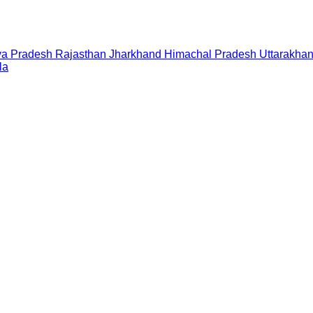
a Pradesh
Rajasthan
Jharkhand
Himachal Pradesh
Uttarakha
la