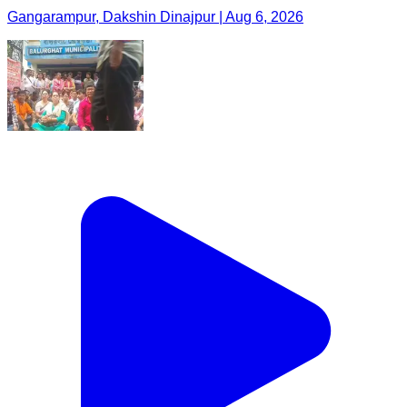
Gangarampur, Dakshin Dinajpur | Aug 6, 2026