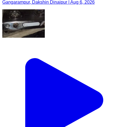
Gangarampur, Dakshin Dinajpur | Aug 6, 2026