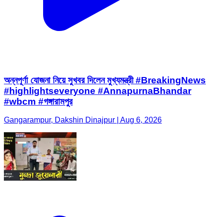
অন্নপূর্ণা যোজনা নিয়ে সুখবর দিলেন মুখ্যমন্ত্রী #BreakingNews
#highlightseveryone #AnnapurnaBhandar
#wbcm #গঙ্গারামপুর
Gangarampur, Dakshin Dinajpur | Aug 6, 2026