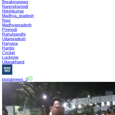
Breakingnews
Narendramodi
Nitishkumar
Madhya_pradesh
Nsui
Madhyapradesh
Pmmodi
Rahulgandhi
Uttarpradesh
Haryana
Hardoi
Cricket
Lucknow
Uttarakhand
biplabnews_3