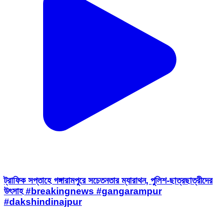
ট্রাফিক সপ্তাহে গঙ্গারামপুরে সচেতনতার ম্যারাথন, পুলিশ-ছাত্রছাত্রীদের
উৎসাহ #breakingnews #gangarampur
#dakshindinajpur