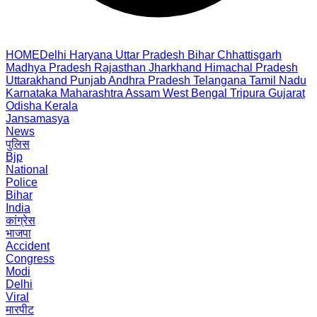
HOME
Delhi
Haryana
Uttar Pradesh
Bihar
Chhattisgarh
Madhya Pradesh
Rajasthan
Jharkhand
Himachal Pradesh
Uttarakhand
Punjab
Andhra Pradesh
Telangana
Tamil Nadu
Karnataka
Maharashtra
Assam
West Bengal
Tripura
Gujarat
Odisha
Kerala
Jansamasya
News
पुलिस
Bjp
National
Police
Bihar
India
कांग्रेस
भाजपा
Accident
Congress
Modi
Delhi
Viral
मारपीट