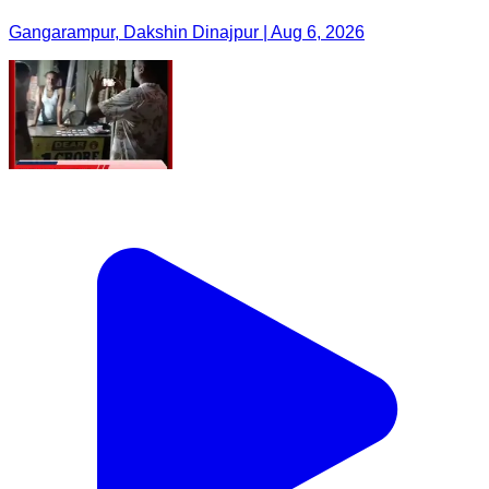
Gangarampur, Dakshin Dinajpur | Aug 6, 2026