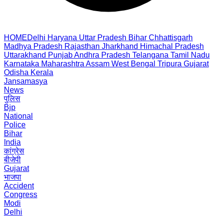
HOME
Delhi
Haryana
Uttar Pradesh
Bihar
Chhattisgarh
Madhya Pradesh
Rajasthan
Jharkhand
Himachal Pradesh
Uttarakhand
Punjab
Andhra Pradesh
Telangana
Tamil Nadu
Karnataka
Maharashtra
Assam
West Bengal
Tripura
Gujarat
Odisha
Kerala
Jansamasya
News
पुलिस
Bjp
National
Police
Bihar
India
कांग्रेस
बीजेपी
Gujarat
भाजपा
Accident
Congress
Modi
Delhi