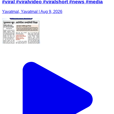
#viral #viralvideo #viralshort #news #media
Yavatmal, Yavatmal | Aug 9, 2026