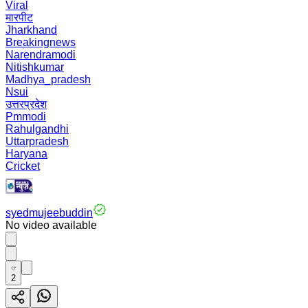
Viral
मारपीट
Jharkhand
Breakingnews
Narendramodi
Nitishkumar
Madhya_pradesh
Nsui
उत्तरप्रदेश
Pmmodi
Rahulgandhi
Uttarpradesh
Haryana
Cricket
syedmujeebuddin
No video available
2