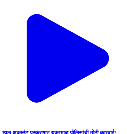
म्यूल अकाउंट प्रकरणात यवतमाळ पोलिसांची मोठी कारवाई!