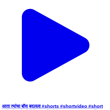
आता त्यांचा बॉस बदलला #shorts #shortvideo #short